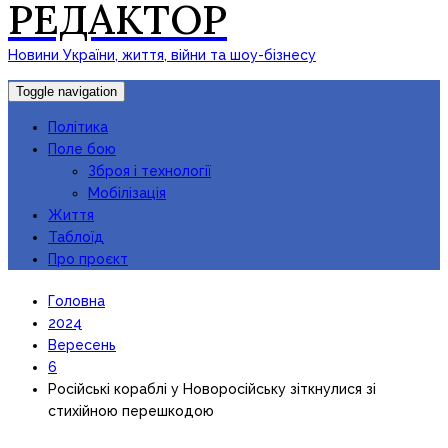
РЕДАКТОР
Новини України, життя, війни та шоу-бізнесу
Toggle navigation
Політика
Поле бою
Зброя і технології
Мобілізація
Життя
Таблоїд
Про проєкт
Головна
2024
Вересень
6
Російські кораблі у Новоросійську зіткнулися зі
стихійною перешкодою