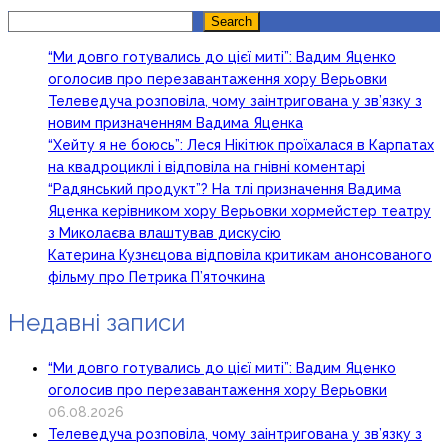
Search
Search
“Ми довго готувались до цієї миті”: Вадим Яценко
оголосив про перезавантаження хору Верьовки
Телеведуча розповіла, чому заінтригована у зв’язку з
новим призначенням Вадима Яценка
“Хейту я не боюсь”: Леся Нікітюк проїхалася в Карпатах
на квадроциклі і відповіла на гнівні коментарі
“Радянський продукт”? На тлі призначення Вадима
Яценка керівником хору Верьовки хормейстер театру
з Миколаєва влаштував дискусію
Катерина Кузнєцова відповіла критикам анонсованого
фільму про Петрика П’яточкина
Недавні записи
“Ми довго готувались до цієї миті”: Вадим Яценко
оголосив про перезавантаження хору Верьовки
06.08.2026
Телеведуча розповіла, чому заінтригована у зв’язку з