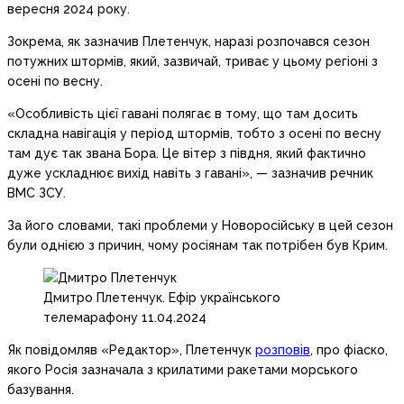
вересня 2024 року.
Зокрема, як зазначив Плетенчук, наразі розпочався сезон
потужних штормів, який, зазвичай, триває у цьому регіоні з
осені по весну.
«Особливість цієї гавані полягає в тому, що там досить
складна навігація у період штормів, тобто з осені по весну
там дує так звана Бора. Це вітер з півдня, який фактично
дуже ускладнює вихід навіть з гавані», — зазначив речник
ВМС ЗСУ.
За його словами, такі проблеми у Новоросійську в цей сезон
були однією з причин, чому росіянам так потрібен був Крим.
Дмитро Плетенчук. Ефір українського
телемарафону 11.04.2024
Як повідомляв «Редактор», Плетенчук
розповів
, про фіаско,
якого Росія зазначала з крилатими ракетами морського
базування.