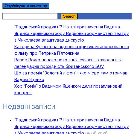
Search
Search
“Радянський продукт”? На тлі призначення Вадима
Яценка керівником хору Верьовки хормейстер театру
з Миколаєва влаштував дискусію
Катерина Кузнєцова відповіла критикам анонсованого
фільму про Петрика П’яточкина
Range Rover нового покоління: сучасні технології та
легендарна прохідність британського SUV
Що за премія “Золотий ліфон” і яке місце там отримав
Вадим Яценко
Хор “Гомін” з Вадимом Яценком дали позаплановий
концерт
Недавні записи
“Радянський продукт”? На тлі призначення Вадима
Яценка керівником хору Верьовки хормейстер театру
з Миколаєва влаштував дискусію
05.08.2026