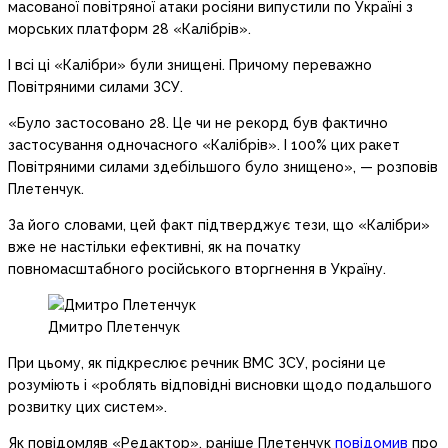
масованої повітряної атаки росіяни випустили по Україні з
морських платформ 28 «Калібрів».
І всі ці «Калібри» були знищені. Причому переважно
Повітряними силами ЗСУ.
«Було застосовано 28. Це чи не рекорд був фактично
застосування одночасного «Калібрів». І 100% цих ракет
Повітряними силами здебільшого було знищено», — розповів
Плетенчук.
За його словами, цей факт підтверджує тези, що «Калібри»
вже не настільки ефективні, як на початку
повномасштабного російського вторгнення в Україну.
Дмитро Плетенчук
При цьому, як підкреслює речник ВМС ЗСУ, росіяни це
розуміють і «роблять відповідні висновки щодо подальшого
розвитку цих систем».
Як повідомляв «Редактор», раніше Плетенчук
повідомив
про