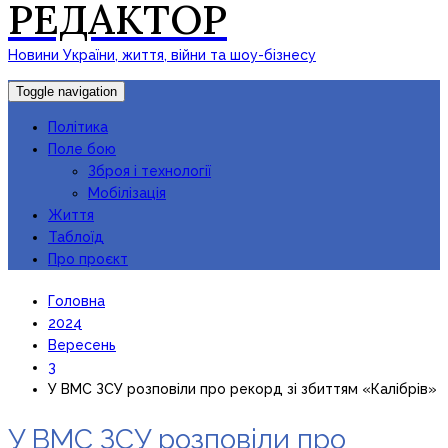
РЕДАКТОР
Новини України, життя, війни та шоу-бізнесу
Toggle navigation
Політика
Поле бою
Зброя і технології
Мобілізація
Життя
Таблоїд
Про проєкт
Головна
2024
Вересень
3
У ВМС ЗСУ розповіли про рекорд зі збиттям «Калібрів»
У ВМС ЗСУ розповіли про