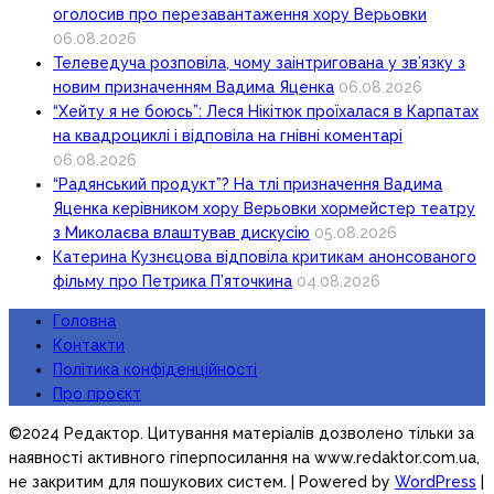
оголосив про перезавантаження хору Верьовки
06.08.2026
Телеведуча розповіла, чому заінтригована у зв’язку з
новим призначенням Вадима Яценка
06.08.2026
“Хейту я не боюсь”: Леся Нікітюк проїхалася в Карпатах
на квадроциклі і відповіла на гнівні коментарі
06.08.2026
“Радянський продукт”? На тлі призначення Вадима
Яценка керівником хору Верьовки хормейстер театру
з Миколаєва влаштував дискусію
05.08.2026
Катерина Кузнєцова відповіла критикам анонсованого
фільму про Петрика П’яточкина
04.08.2026
Головна
Контакти
Політика конфіденційності
Про проєкт
©2024 Редактор. Цитування матеріалів дозволено тільки за
наявності активного гіперпосилання на www.redaktor.com.ua,
не закритим для пошукових систем.
| Powered by
WordPress
|