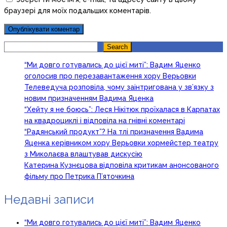
браузері для моїх подальших коментарів.
Search
Search
“Ми довго готувались до цієї миті”: Вадим Яценко
оголосив про перезавантаження хору Верьовки
Телеведуча розповіла, чому заінтригована у зв’язку з
новим призначенням Вадима Яценка
“Хейту я не боюсь”: Леся Нікітюк проїхалася в Карпатах
на квадроциклі і відповіла на гнівні коментарі
“Радянський продукт”? На тлі призначення Вадима
Яценка керівником хору Верьовки хормейстер театру
з Миколаєва влаштував дискусію
Катерина Кузнєцова відповіла критикам анонсованого
фільму про Петрика П’яточкина
Недавні записи
“Ми довго готувались до цієї миті”: Вадим Яценко