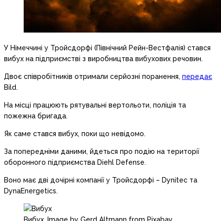
У Німеччині у Тройсдорфі (Північний Рейн-Вестфалія) стався
вибух на підприємстві з виробництва вибухових речовин.
Двоє співробітників отримали серйозні поранення,
передає
Bild.
На місці працюють рятувальні вертольоти, поліція та
пожежна бригада.
Як саме стався вибух, поки що невідомо.
За попередніми даними, йдеться про подію на території
оборонного підприємства Diehl Defense.
Воно має дві дочірні компанії у Тройсдорфі – Dynitec та
DynaEnergetics.
Вибух. Image by Gerd Altmann from Pixabay