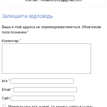
Контакт: redaktor2025@gmail.com
Залишити відповідь
Ваша e-mail адреса не оприлюднюватиметься.
Обов’язкові
поля позначені
*
Коментар
*
Ім'я
*
Email
*
Сайт
Зберегти моє ім'я, e-mail, та адресу сайту в цьому