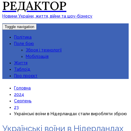
РЕДАКТОР
Новини України, життя, війни та шоу-бізнесу
Toggle navigation
Політика
Поле бою
Зброя і технології
Мобілізація
Життя
Таблоїд
Про проєкт
Головна
2024
Серпень
23
Українські воїни в Нідерландах стали виробляти зброю
Українські воїни в Нідерландах