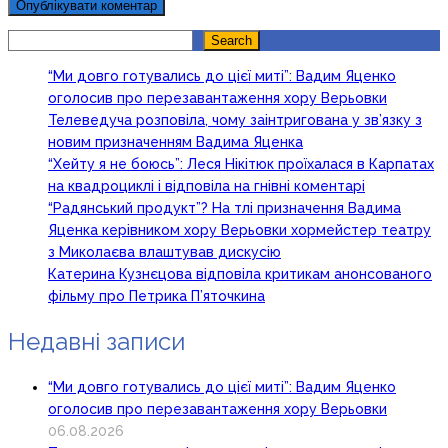
Search
Search
“Ми довго готувались до цієї миті”: Вадим Яценко
оголосив про перезавантаження хору Верьовки
Телеведуча розповіла, чому заінтригована у зв’язку з
новим призначенням Вадима Яценка
“Хейту я не боюсь”: Леся Нікітюк проїхалася в Карпатах
на квадроциклі і відповіла на гнівні коментарі
“Радянський продукт”? На тлі призначення Вадима
Яценка керівником хору Верьовки хормейстер театру
з Миколаєва влаштував дискусію
Катерина Кузнєцова відповіла критикам анонсованого
фільму про Петрика П’яточкина
Недавні записи
“Ми довго готувались до цієї миті”: Вадим Яценко
оголосив про перезавантаження хору Верьовки
06.08.2026