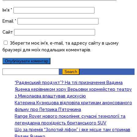
Ім'я
*
Email
*
Сайт
Зберегти моє ім'я, e-mail, та адресу сайту в цьому
браузері для моїх подальших коментарів.
Search
Search
“Радянський продукт”? На тлі призначення Вадима
Яценка керівником хору Верьовки хормейстер театру
з Миколаєва влаштував дискусію
Катерина Кузнєцова відповіла критикам анонсованого
фільму про Петрика П’яточкина
Range Rover нового покоління: сучасні технології та
легендарна прохідність британського SUV
Що за премія “Золотий ліфон” і яке місце там отримав
Вадим Яценко