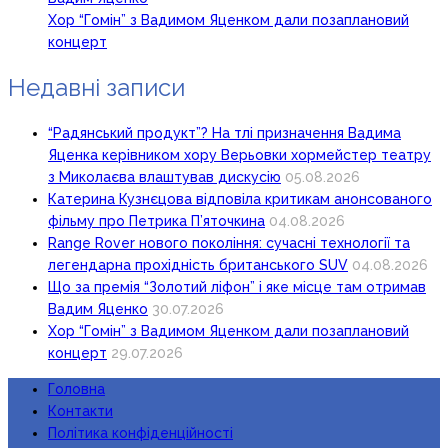
Хор “Гомін” з Вадимом Яценком дали позаплановий
концерт
Недавні записи
“Радянський продукт”? На тлі призначення Вадима
Яценка керівником хору Верьовки хормейстер театру
з Миколаєва влаштував дискусію
05.08.2026
Катерина Кузнєцова відповіла критикам анонсованого
фільму про Петрика П’яточкина
04.08.2026
Range Rover нового покоління: сучасні технології та
легендарна прохідність британського SUV
04.08.2026
Що за премія “Золотий ліфон” і яке місце там отримав
Вадим Яценко
30.07.2026
Хор “Гомін” з Вадимом Яценком дали позаплановий
концерт
29.07.2026
Головна
Контакти
Політика конфіденційності