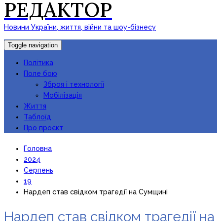
РЕДАКТОР
Новини України, життя, війни та шоу-бізнесу
Toggle navigation
Політика
Поле бою
Зброя і технології
Мобілізація
Життя
Таблоїд
Про проєкт
Головна
2024
Серпень
19
Нардеп став свідком трагедії на Сумщині
Нардеп став свідком трагедії на