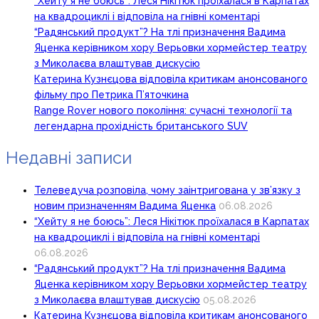
“Хейту я не боюсь”: Леся Нікітюк проїхалася в Карпатах
на квадроциклі і відповіла на гнівні коментарі
“Радянський продукт”? На тлі призначення Вадима
Яценка керівником хору Верьовки хормейстер театру
з Миколаєва влаштував дискусію
Катерина Кузнєцова відповіла критикам анонсованого
фільму про Петрика П’яточкина
Range Rover нового покоління: сучасні технології та
легендарна прохідність британського SUV
Недавні записи
Телеведуча розповіла, чому заінтригована у зв’язку з
новим призначенням Вадима Яценка
06.08.2026
“Хейту я не боюсь”: Леся Нікітюк проїхалася в Карпатах
на квадроциклі і відповіла на гнівні коментарі
06.08.2026
“Радянський продукт”? На тлі призначення Вадима
Яценка керівником хору Верьовки хормейстер театру
з Миколаєва влаштував дискусію
05.08.2026
Катерина Кузнєцова відповіла критикам анонсованого