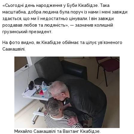
«Сьогодні день народження у Буби Кікабідзе. Така
масштабна, добра людина була поруч із нами і мені завжди
здається, що ми її недостатньо цінували. І він завжди
роздавав любов та людяність», — зазначив колишній
грузинський президент.
На фото видно, як Кікабідзе обіймає та цілує ув’язненого
Саакашвілі.
Михайло Саакашвілі та Вахтанг Кікабідзе.