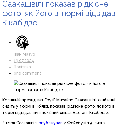
Саакашвілі показав рідкісне
фото, як його в тюрмі відвідав
Кікабідзе
Іван Мазур
19.07.2024
Політика
one comment
Колишній президент Грузії Михайло Саакашвілі, який нині
сидіть у тюрмі в Тбілісі, показав рідкісне фото, як його в
тюрмі відвідав нині покійний співак Вахтанг Кікабідзе.
Знімок Саакашвілі
опублікував
у Фейсбуці 19 липня.