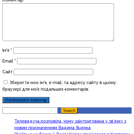
Ім'я
*
Email
*
Сайт
Зберегти моє ім'я, e-mail, та адресу сайту в цьому
браузері для моїх подальших коментарів.
Search
Search
Телеведуча розповіла, чому заінтригована у зв’язку з
новим призначенням Вадима Яценка