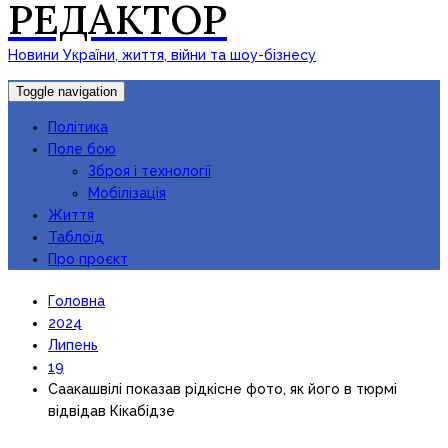
РЕДАКТОР
Новини України, життя, війни та шоу-бізнесу
Toggle navigation
Політика
Поле бою
Зброя і технології
Мобілізація
Життя
Таблоїд
Про проєкт
Головна
2024
Липень
19
Саакашвілі показав рідкісне фото, як його в тюрмі
відвідав Кікабідзе