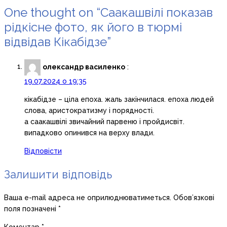
One thought on “Саакашвілі показав
рідкісне фото, як його в тюрмі
відвідав Кікабідзе”
олександр василенко
:
19.07.2024 о 19:35
кікабідзе – ціла епоха. жаль закінчилася. епоха людей
слова, аристократизму і порядності.
а саакашвілі звичайний парвеню і пройдисвіт.
випадково опинився на верху влади.
Відповісти
Залишити відповідь
Ваша e-mail адреса не оприлюднюватиметься.
Обов’язкові
поля позначені
*
Коментар
*