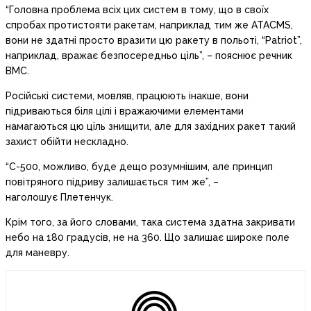
“Головна проблема всіх цих систем в тому, що в своїх
спробах протистояти ракетам, наприклад тим же ATACMS,
вони не здатні просто вразити цю ракету в польоті, “Patriot”,
наприклад, вражає безпосередньо ціль”, – пояснює речник
ВМС.
Російські системи, мовляв, працюють інакше, вони
підриваються біля цілі і вражаючими елементами
намагаються цю ціль знищити, але для західних ракет такий
захист обійти нескладно.
“С-500, можливо, буде дещо розумнішим, але принцип
повітряного підриву залишається тим же”, –
наголошує Плетенчук.
Крім того, за його словами, така система здатна закривати
небо на 180 градусів, не на 360. Що залишає широке поле
для маневру.