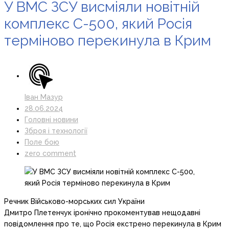
У ВМС ЗСУ висміяли новітній
комплекс С-500, який Росія
терміново перекинула в Крим
Іван Мазур
28.06.2024
Головні новини
Зброя і технології
Поле бою
zero comment
Речник Військово-морських сил України
Дмитро Плетенчук іронічно прокоментував нещодавні
повідомлення про те, що Росія екстрено перекинула в Крим