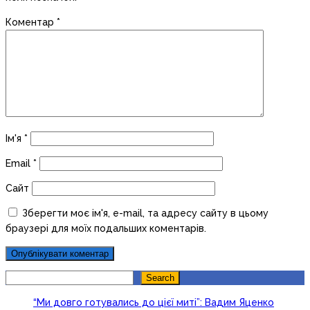
Коментар
*
Ім'я
*
Email
*
Сайт
Зберегти моє ім'я, e-mail, та адресу сайту в цьому
браузері для моїх подальших коментарів.
Search
Search
“Ми довго готувались до цієї миті”: Вадим Яценко