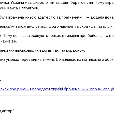
авички. Україна має широкі річки та довгі берегові лінії. Тому 
рони Кайса Оллонгрен.
 була вражена їхньою здатністю та прагненням», — додала вона
хайм також висловився щодо навчань та українців, які взяли в
х. Тому вони застосовують конкретні знання про бойові дії, а ц
ачив він.
нських військових як вдома, так і за кордоном.
их умовах через кілька тижнів. Це впливає на мотивацію з обо
A
явили про рішення передати Україні бронемашини, про які спе
дактор”.