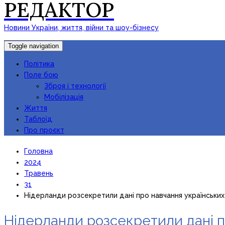
РЕДАКТОР
Новини України, життя, війни та шоу-бізнесу
Toggle navigation
Політика
Поле бою
Зброя і технології
Мобілізація
Життя
Таблоїд
Про проєкт
Головна
2024
Травень
31
Нідерланди розсекретили дані про навчання українських
Нідерланди розсекретили дані п