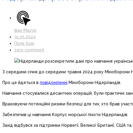
Іван Мазур
31.05.2024
Поле бою
zero comment
З середини січня до середини травня 2024 року Міноборони Н
Про це йдеться в
повідомленні
Міноборони Нідерландів.
Навчання стосувалися десантних операцій, були практичні заня
Враховуючи потенційні ризики безпеці для тих, хто брав участ
Забезпечив ці навчання Корпус морської піхоти Нідерландів.
Захід відбувся за підтримки Норвегії, Великої Британії, США та 