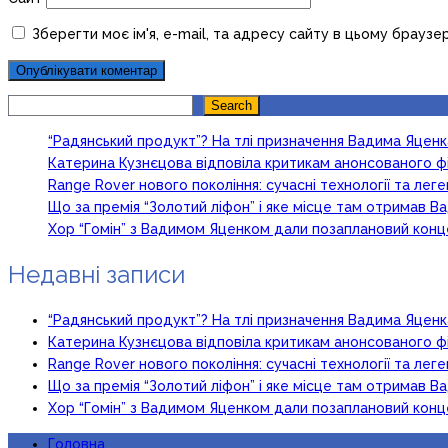
Зберегти моє ім'я, e-mail, та адресу сайту в цьому браузе
Search
Search
“Радянський продукт”? На тлі призначення Вадима Яцен
Катерина Кузнєцова відповіла критикам анонсованого ф
Range Rover нового покоління: сучасні технології та ле
Що за премія “Золотий ліфон” і яке місце там отримав 
Хор “Гомін” з Вадимом Яценком дали позаплановий кон
Недавні записи
“Радянський продукт”? На тлі призначення Вадима Яцен
Катерина Кузнєцова відповіла критикам анонсованого ф
Range Rover нового покоління: сучасні технології та ле
Що за премія “Золотий ліфон” і яке місце там отримав 
Хор “Гомін” з Вадимом Яценком дали позаплановий кон
Головна