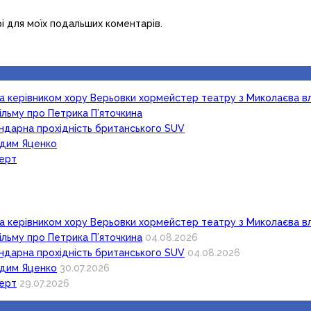
рі для моїх подальших коментарів.
ка керівником хору Верьовки хормейстер театру з Миколаєва в
ільму про Петрика П’яточкина
гендарна прохідність британського SUV
Вадим Яценко
церт
ка керівником хору Верьовки хормейстер театру з Миколаєва в
ільму про Петрика П’яточкина
04.08.2026
гендарна прохідність британського SUV
04.08.2026
Вадим Яценко
30.07.2026
церт
29.07.2026