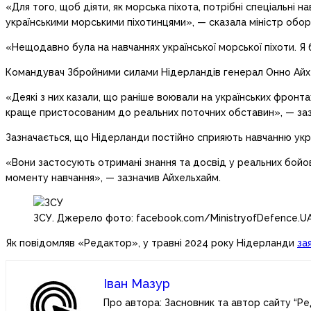
«Для того, щоб діяти, як морська піхота, потрібні спеціальні н
українськими морськими піхотинцями», — сказала міністр обо
«Нещодавно була на навчаннях української морської піхоти. Я
Командувач Збройними силами Нідерландів генерал Онно Айхель
«Деякі з них казали, що раніше воювали на українських фронта
краще пристосованим до реальних поточних обставин», — зазн
Зазначається, що Нідерланди постійно сприяють навчанню украї
«Вони застосують отримані знання та досвід у реальних бойов
моменту навчання», — зазначив Айхельхайм.
ЗСУ. Джерело фото: facebook.com/MinistryofDefence.U
Як повідомляв «Редактор», у травні 2024 року Нідерланди
за
Іван Мазур
Про автора: Засновник та автор сайту “Ре