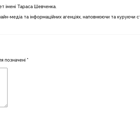
ет імені Тараса Шевченка.
лайн-медіа та інформаційних агенціях, наповнюючи та куруючи ст
ля позначені
*