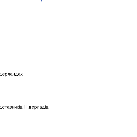
ідерландах.
дставників. Нідерладів.