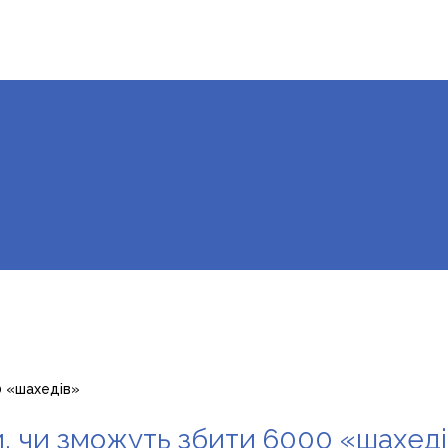
0 «шахедів»
и, чи зможуть збити 6000 «шахед