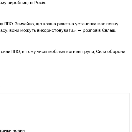
єму виробництві Росія.
му ППО. Звичайно, що кожна ракетна установка має певну
ок часу, вони можуть використовувати», — розповів Євлаш.
 сили ППО, в тому числі мобільні вогневі групи, Сили оборони
у
.
річки новин.