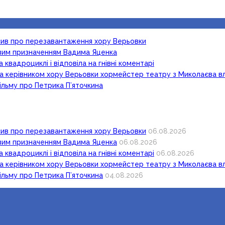
осив про перезавантаження хору Верьовки
новим призначенням Вадима Яценка
 квадроциклі і відповіла на гнівні коментарі
ка керівником хору Верьовки хормейстер театру з Миколаєва в
ільму про Петрика П’яточкина
осив про перезавантаження хору Верьовки
06.08.2026
новим призначенням Вадима Яценка
06.08.2026
 квадроциклі і відповіла на гнівні коментарі
06.08.2026
ка керівником хору Верьовки хормейстер театру з Миколаєва в
ільму про Петрика П’яточкина
04.08.2026