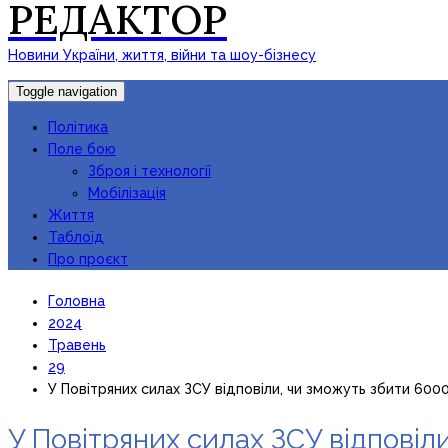
РЕДАКТОР
Новини України, життя, війни та шоу-бізнесу
Toggle navigation
Політика
Поле бою
Зброя і технології
Мобілізація
Життя
Таблоїд
Про проєкт
Головна
2024
Травень
29
У Повітряних силах ЗСУ відповіли, чи зможуть збити 600
У Повітряних силах ЗСУ відповіл