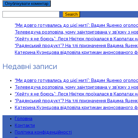
Search
Search
“Ми довго готувались до цієї миті”: Вадим Яценко огол
Телеведуча розповіла, чому заінтригована у зв’язку з 
“Хейту я не боюсь”: Леся Нікітюк проїхалася в Карпатах на
“Радянський продукт”? На тлі призначення Вадима Яцен
Катерина Кузнєцова відповіла критикам анонсованого ф
Недавні записи
“Ми довго готувались до цієї миті”: Вадим Яценко огол
Телеведуча розповіла, чому заінтригована у зв’язку з 
“Хейту я не боюсь”: Леся Нікітюк проїхалася в Карпатах на
“Радянський продукт”? На тлі призначення Вадима Яцен
Катерина Кузнєцова відповіла критикам анонсованого ф
Головна
Контакти
Політика конфіденційності