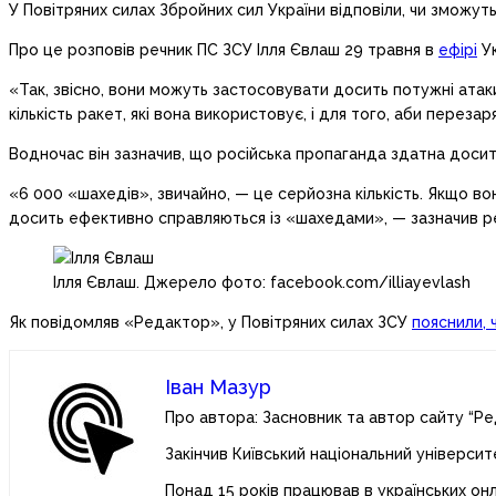
У Повітряних силах Збройних сил України відповіли, чи зможут
Про це розповів речник ПС ЗСУ Ілля Євлаш 29 травня в
ефірі
Ук
«Так, звісно, вони можуть застосовувати досить потужні атак
кількість ракет, які вона використовує, і для того, аби переза
Водночас він зазначив, що російська пропаганда здатна досит
«6 000 «шахедів», звичайно, — це серйозна кількість. Якщо вон
досить ефективно справляються із «шахедами», — зазначив р
Ілля Євлаш. Джерело фото: facebook.com/illiayevlash
Як повідомляв «Редактор», у Повітряних силах ЗСУ
пояснили, 
Іван Мазур
Про автора: Засновник та автор сайту “Ре
Закінчив Київський національний університ
Понад 15 років працював в українських он