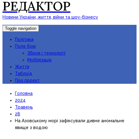
РЕДАКТОР
Новини України, життя, війни та шоу-бізнесу
Toggle navigation
Політика
Поле бою
Зброя і технології
Мобілізація
Життя
Таблоїд
Про проєкт
Головна
2024
Травень
28
На Азовському морі зафіксували дивне аномальне
явище з водою