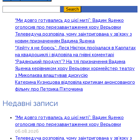
Search
Search
“Ми довго готувались до цієї миті”: Вадим Яценко
оголосив про перезавантаження хору Верьовки
Телеведуча розповіла, чому заінтригована у зв’язку з
новим призначенням Вадима Яценка
“Хейту я не боюсь”: Леся Нікітюк проїхалася в Карпатах
на квадроциклі і відповіла на гнівні коментарі
“Радянський продукт”? На тлі призначення Вадима
Яценка керівником хору Верьовки хормейстер театру
з Миколаєва влаштував дискусію
Катерина Кузнєцова відповіла критикам анонсованого
фільму про Петрика П’яточкина
Недавні записи
“Ми довго готувались до цієї миті”: Вадим Яценко
оголосив про перезавантаження хору Верьовки
06.08.2026
Телеведуча розповіла, чому заінтригована у зв’язку з