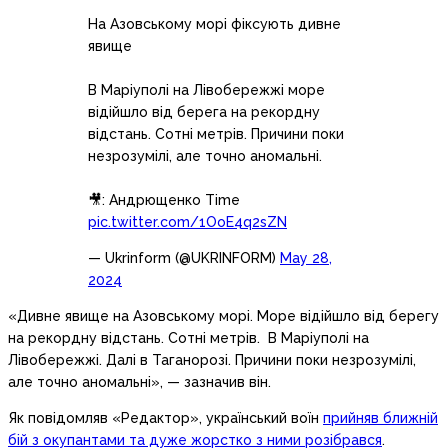
На Азовському морі фіксують дивне
явище
В Маріуполі на Лівобережжі море
відійшло від берега на рекордну
відстань. Сотні метрів. Причини поки
незрозумілі, але точно аномальні.
🎥: Андрющенко Time
pic.twitter.com/1OoE4q2sZN
— Ukrinform (@UKRINFORM)
May 28,
2024
«Дивне явище на Азовському морі. Море відійшло від берегу
на рекордну відстань. Сотні метрів. В Маріуполі на
Лівобережжі. Далі в Таганорозі. Причини поки незрозумілі,
але точно аномальні», — зазначив він.
Як повідомляв «Редактор», український воїн
прийняв ближній
бій з окупантами та дуже жорстко з ними розібрався
.