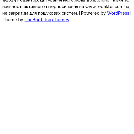
©2024 Редактор. Цитування матеріалів дозволено тільки за
наявності активного гіперпосилання на www.redaktor.com.ua,
не закритим для пошукових систем.
| Powered by
WordPress
|
Theme by
TheBootstrapThemes