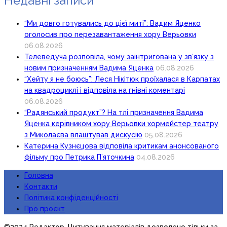
Недавні записи
“Ми довго готувались до цієї миті”: Вадим Яценко
оголосив про перезавантаження хору Верьовки
06.08.2026
Телеведуча розповіла, чому заінтригована у зв’язку з
новим призначенням Вадима Яценка
06.08.2026
“Хейту я не боюсь”: Леся Нікітюк проїхалася в Карпатах
на квадроциклі і відповіла на гнівні коментарі
06.08.2026
“Радянський продукт”? На тлі призначення Вадима
Яценка керівником хору Верьовки хормейстер театру
з Миколаєва влаштував дискусію
05.08.2026
Катерина Кузнєцова відповіла критикам анонсованого
фільму про Петрика П’яточкина
04.08.2026
Головна
Контакти
Політика конфіденційності
Про проєкт