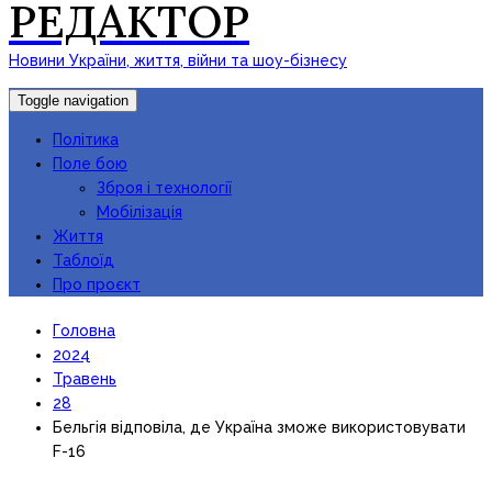
РЕДАКТОР
Новини України, життя, війни та шоу-бізнесу
Toggle navigation
Політика
Поле бою
Зброя і технології
Мобілізація
Життя
Таблоїд
Про проєкт
Головна
2024
Травень
28
Бельгія відповіла, де Україна зможе використовувати
F-16