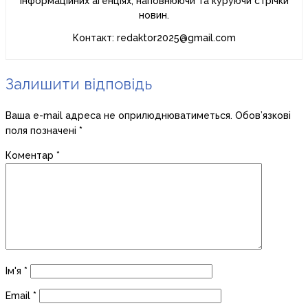
інформаційних агенціях, наповнюючи та куруючи стрічки
новин.
Контакт: redaktor2025@gmail.com
Залишити відповідь
Ваша e-mail адреса не оприлюднюватиметься.
Обов’язкові
поля позначені
*
Коментар
*
Ім'я
*
Email
*