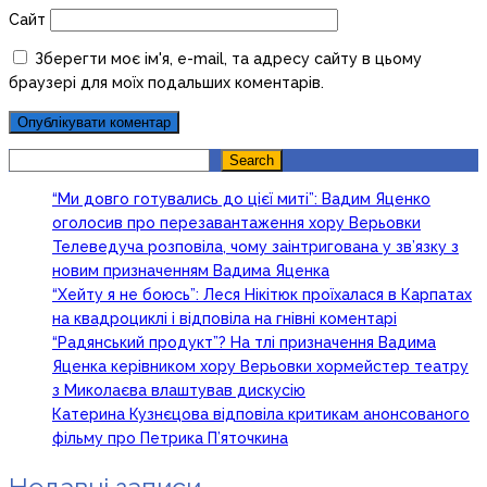
Сайт
Зберегти моє ім'я, e-mail, та адресу сайту в цьому
браузері для моїх подальших коментарів.
Search
Search
“Ми довго готувались до цієї миті”: Вадим Яценко
оголосив про перезавантаження хору Верьовки
Телеведуча розповіла, чому заінтригована у зв’язку з
новим призначенням Вадима Яценка
“Хейту я не боюсь”: Леся Нікітюк проїхалася в Карпатах
на квадроциклі і відповіла на гнівні коментарі
“Радянський продукт”? На тлі призначення Вадима
Яценка керівником хору Верьовки хормейстер театру
з Миколаєва влаштував дискусію
Катерина Кузнєцова відповіла критикам анонсованого
фільму про Петрика П’яточкина