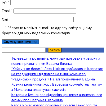
Ім'я
*
Email
*
Сайт
Зберегти моє ім'я, e-mail, та адресу сайту в цьому
браузері для моїх подальших коментарів.
Search
Search
Телеведуча розповіла, чому заінтригована у зв’язку з
новим призначенням Вадима Яценка
“Хейту я не боюсь”: Леся Нікітюк проїхалася в Карпатах
на квадроциклі і відповіла на гнівні коментарі
“Радянський продукт”? На тлі призначення Вадима
Яценка керівником хору Верьовки хормейстер театру
з Миколаєва влаштував дискусію
Катерина Кузнєцова відповіла критикам анонсованого
фільму про Петрика П’яточкина
Range Rover нового покоління: сучасні технології та