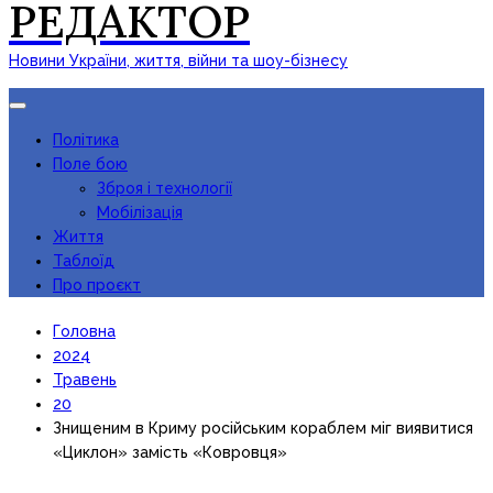
РЕДАКТОР
Новини України, життя, війни та шоу-бізнесу
Toggle
navigation
Політика
Поле бою
Зброя і технології
Мобілізація
Життя
Таблоїд
Про проєкт
Головна
2024
Травень
20
Знищеним в Криму російським кораблем міг виявитися
«Циклон» замість «Ковровця»