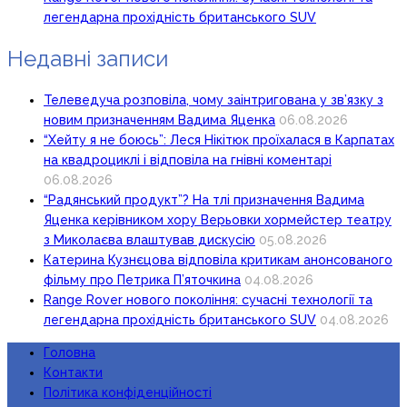
легендарна прохідність британського SUV
Недавні записи
Телеведуча розповіла, чому заінтригована у зв’язку з
новим призначенням Вадима Яценка
06.08.2026
“Хейту я не боюсь”: Леся Нікітюк проїхалася в Карпатах
на квадроциклі і відповіла на гнівні коментарі
06.08.2026
“Радянський продукт”? На тлі призначення Вадима
Яценка керівником хору Верьовки хормейстер театру
з Миколаєва влаштував дискусію
05.08.2026
Катерина Кузнєцова відповіла критикам анонсованого
фільму про Петрика П’яточкина
04.08.2026
Range Rover нового покоління: сучасні технології та
легендарна прохідність британського SUV
04.08.2026
Головна
Контакти
Політика конфіденційності