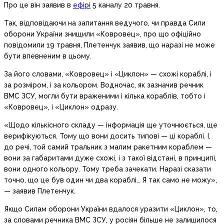
Про це він заявив в
ефірі
5 каналу 20 травня.
Так, відповідаючи на запитання ведучого, чи правда Сили
оборони України знищили «Ковровец», про що офіційно
повідомили 19 травня, Плетенчук заявив, що наразі не може
бути впевненим в цьому.
За його словами, «Ковровец» і «Циклон» — схожі кораблі, і
за розміром, і за кольором. Водночас, як зазначив речник
ВМС ЗСУ, могли бути враженими і кілька кораблів, тобто і
«Ковровец», і «Циклон» одразу.
«Щодо кількісного складу — інформація ще уточнюється, ще
верифікуються. Тому що вони досить типові — ці кораблі. І,
до речі, той самий тральник з малим ракетним кораблем —
вони за габаритами дуже схожі, і з такої відстані, в принципі,
вони одного кольору. Тому треба зачекати. Наразі сказати
точно, що це був один чи два кораблі… Я так само не можу»,
— заявив Плетенчук.
Якщо Силам оборони України вдалося уразити «Циклон», то,
за словами речника ВМС ЗСУ, у росіян більше не залишилося