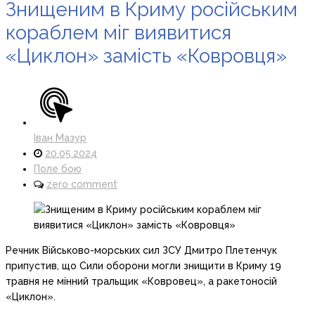
Знищеним в Криму російським
кораблем міг виявитися
«Циклон» замість «Ковровця»
Іван Мазур
20.05.2024
Поле бою
zero comment
Речник Військово-морських сил ЗСУ Дмитро Плетенчук
припустив, що Сили оборони могли знищити в Криму 19
травня не мінний тральщик «Ковровец», а ракетоносій
«Циклон».