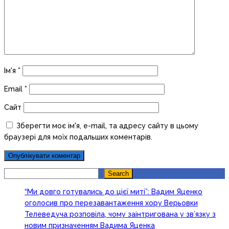
Ім'я
*
Email
*
Сайт
Зберегти моє ім'я, e-mail, та адресу сайту в цьому
браузері для моїх подальших коментарів.
Search
Search
“Ми довго готувались до цієї миті”: Вадим Яценко
оголосив про перезавантаження хору Верьовки
Телеведуча розповіла, чому заінтригована у зв’язку з
новим призначенням Вадима Яценка