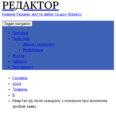
РЕДАКТОР
Новини України, життя, війни та шоу-бізнесу
Toggle navigation
Політика
Поле бою
Зброя і технології
Мобілізація
Життя
Таблоїд
Про проєкт
Головна
2024
Травень
8
Квартал 95 після скандалу з номером про воєнкома
зробив заяву