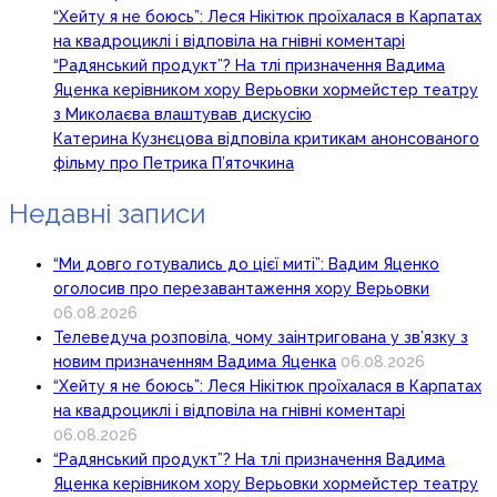
“Хейту я не боюсь”: Леся Нікітюк проїхалася в Карпатах
на квадроциклі і відповіла на гнівні коментарі
“Радянський продукт”? На тлі призначення Вадима
Яценка керівником хору Верьовки хормейстер театру
з Миколаєва влаштував дискусію
Катерина Кузнєцова відповіла критикам анонсованого
фільму про Петрика П’яточкина
Недавні записи
“Ми довго готувались до цієї миті”: Вадим Яценко
оголосив про перезавантаження хору Верьовки
06.08.2026
Телеведуча розповіла, чому заінтригована у зв’язку з
новим призначенням Вадима Яценка
06.08.2026
“Хейту я не боюсь”: Леся Нікітюк проїхалася в Карпатах
на квадроциклі і відповіла на гнівні коментарі
06.08.2026
“Радянський продукт”? На тлі призначення Вадима
Яценка керівником хору Верьовки хормейстер театру