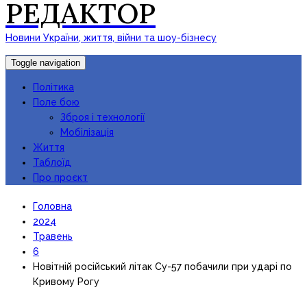
РЕДАКТОР
Новини України, життя, війни та шоу-бізнесу
Toggle navigation
Політика
Поле бою
Зброя і технології
Мобілізація
Життя
Таблоїд
Про проєкт
Головна
2024
Травень
6
Новітній російський літак Су-57 побачили при ударі по
Кривому Рогу