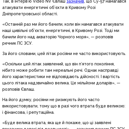
Так, в інтерв’ю Video NV Євлаш
зазначив
, що Су-57 намагався
атакувати енергетичні об’єкти в Кривому Розі
Дніпропетровської області.
«Останній раз ми його бачили, коли він намагався атакувати
наші цивільні об’єкти, енергетичні, в Кривому Розі. Тоді ми
бачили його над акваторію Чорного моря», — розповів
речник ПС ЗСУ.
За його словами, цей літак росіяни не часто використовують.
«Оскільки цей літак заявлений, що він п’ятого покоління,
нібито може робити там нереальні речі. Однак насправді
його характеристики не відповідають дійсності. І вартість
цього літака надзвичайно велика. Це мільйони доларів», —
розповів Євлаш.
На його думку, росіяни не ризикують його часто
використовувати, тому що в разі чого втрата буде великою:
і фінансова, і репутаційна.
«Буде велика втрата, яка ще й покаже, що ці заявлені