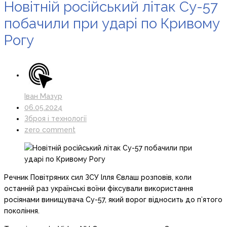
Новітній російський літак Су-57
побачили при ударі по Кривому
Рогу
Іван Мазур
06.05.2024
Зброя і технології
zero comment
Речник Повітряних сил ЗСУ Ілля Євлаш розповів, коли
останній раз українські воїни фіксували використання
росіянами винищувача Су-57, який ворог відносить до п’ятого
покоління.