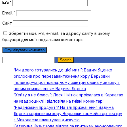
Ім'я
*
Email
*
Сайт
Зберегти моє ім'я, e-mail, та адресу сайту в цьому
браузері для моїх подальших коментарів.
Search
Search
“Ми довго готувались до цієї миті”: Вадим Яценко
оголосив про перезавантаження хору Верьовки
Телеведуча розповіла, чому заінтригована у зв’язку з
новим призначенням Вадима Яценка
“Хейту я не боюсь”: Леся Нікітюк проїхалася в Карпатах
на квадроциклі і відповіла на гнівні коментарі
“Радянський продукт”? На тлі призначення Вадима
Яценка керівником хору Верьовки хормейстер театру
з Миколаєва влаштував дискусію
Катерина Кузнєцова відповіла критикам анонсованого