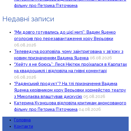
фільму про Петрика П’яточкина
Недавні записи
“Ми довго готувались до цієї миті”: Вадим Яценко
оголосив про перезавантаження хору Верьовки
06.08.2026
Телеведуча розповіла, чому заінтригована у зв’язку з
новим призначенням Вадима Яценка
06.08.2026
“Хейту я не боюсь”: Леся Нікітюк проїхалася в Карпатах
на квадроциклі і відповіла на гнівні коментарі
06.08.2026
“Радянський продукт”? На тлі призначення Вадима
Яценка керівником хору Верьовки хормейстер театру
з Миколаєва влаштував дискусію
05.08.2026
Катерина Кузнєцова відповіла критикам анонсованого
фільму про Петрика П’яточкина
04.08.2026
Головна
Контакти