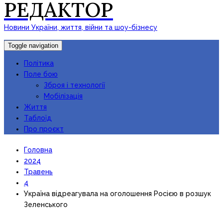
РЕДАКТОР
Новини України, життя, війни та шоу-бізнесу
Toggle navigation
Політика
Поле бою
Зброя і технології
Мобілізація
Життя
Таблоїд
Про проєкт
Головна
2024
Травень
4
Україна відреагувала на оголошення Росією в розшук
Зеленського