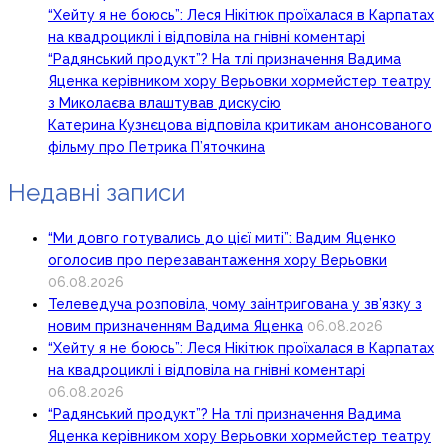
“Хейту я не боюсь”: Леся Нікітюк проїхалася в Карпатах
на квадроциклі і відповіла на гнівні коментарі
“Радянський продукт”? На тлі призначення Вадима
Яценка керівником хору Верьовки хормейстер театру
з Миколаєва влаштував дискусію
Катерина Кузнєцова відповіла критикам анонсованого
фільму про Петрика П’яточкина
Недавні записи
“Ми довго готувались до цієї миті”: Вадим Яценко
оголосив про перезавантаження хору Верьовки
06.08.2026
Телеведуча розповіла, чому заінтригована у зв’язку з
новим призначенням Вадима Яценка
06.08.2026
“Хейту я не боюсь”: Леся Нікітюк проїхалася в Карпатах
на квадроциклі і відповіла на гнівні коментарі
06.08.2026
“Радянський продукт”? На тлі призначення Вадима
Яценка керівником хору Верьовки хормейстер театру