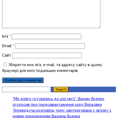
Ім'я
*
Email
*
Сайт
Зберегти моє ім'я, e-mail, та адресу сайту в цьому
браузері для моїх подальших коментарів.
Search
Search
“Ми довго готувались до цієї миті”: Вадим Яценко
оголосив про перезавантаження хору Верьовки
Телеведуча розповіла, чому заінтригована у зв’язку з
новим призначенням Вадима Яценка