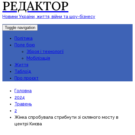
РЕДАКТОР
Новини України, життя, війни та шоу-бізнесу
Toggle navigation
Політика
Поле бою
Зброя і технології
Мобілізація
Життя
Таблоїд
Про проєкт
Головна
2024
Травень
2
Жінка спробувала стрибнути зі скляного мосту в
центрі Києва