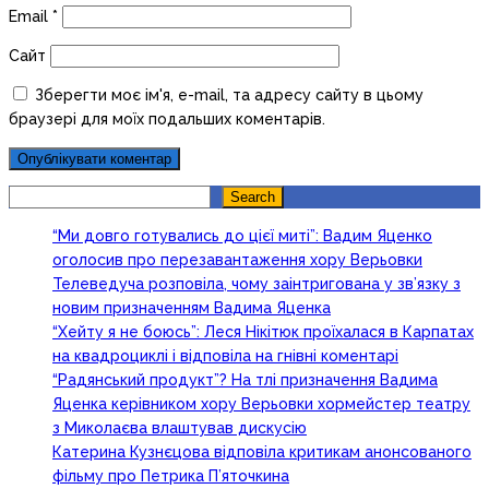
Email
*
Сайт
Зберегти моє ім'я, e-mail, та адресу сайту в цьому
браузері для моїх подальших коментарів.
Search
Search
“Ми довго готувались до цієї миті”: Вадим Яценко
оголосив про перезавантаження хору Верьовки
Телеведуча розповіла, чому заінтригована у зв’язку з
новим призначенням Вадима Яценка
“Хейту я не боюсь”: Леся Нікітюк проїхалася в Карпатах
на квадроциклі і відповіла на гнівні коментарі
“Радянський продукт”? На тлі призначення Вадима
Яценка керівником хору Верьовки хормейстер театру
з Миколаєва влаштував дискусію
Катерина Кузнєцова відповіла критикам анонсованого
фільму про Петрика П’яточкина