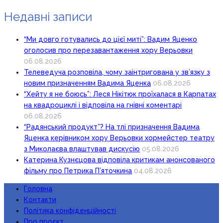
Недавні записи
“Ми довго готувались до цієї миті”: Вадим Яценко
оголосив про перезавантаження хору Верьовки
06.08.2026
Телеведуча розповіла, чому заінтригована у зв’язку з
новим призначенням Вадима Яценка
06.08.2026
“Хейту я не боюсь”: Леся Нікітюк проїхалася в Карпатах
на квадроциклі і відповіла на гнівні коментарі
06.08.2026
“Радянський продукт”? На тлі призначення Вадима
Яценка керівником хору Верьовки хормейстер театру
з Миколаєва влаштував дискусію
05.08.2026
Катерина Кузнєцова відповіла критикам анонсованого
фільму про Петрика П’яточкина
04.08.2026
Головна
Контакти
Політика конфіденційності
Про проєкт