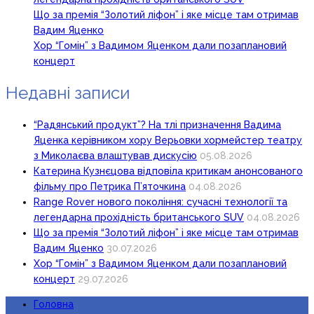
Що за премія “Золотий ліфон” і яке місце там отримав
Вадим Яценко
Хор “Гомін” з Вадимом Яценком дали позаплановий
концерт
Недавні записи
“Радянський продукт”? На тлі призначення Вадима
Яценка керівником хору Верьовки хормейстер театру
з Миколаєва влаштував дискусію
05.08.2026
Катерина Кузнєцова відповіла критикам анонсованого
фільму про Петрика П’яточкина
04.08.2026
Range Rover нового покоління: сучасні технології та
легендарна прохідність британського SUV
04.08.2026
Що за премія “Золотий ліфон” і яке місце там отримав
Вадим Яценко
30.07.2026
Хор “Гомін” з Вадимом Яценком дали позаплановий
концерт
29.07.2026
Головна