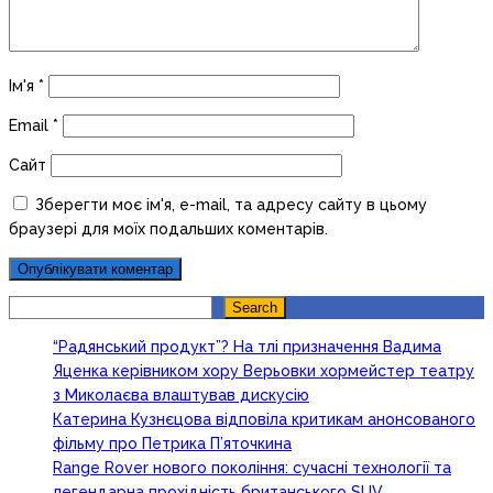
Ім'я
*
Email
*
Сайт
Зберегти моє ім'я, e-mail, та адресу сайту в цьому
браузері для моїх подальших коментарів.
Search
Search
“Радянський продукт”? На тлі призначення Вадима
Яценка керівником хору Верьовки хормейстер театру
з Миколаєва влаштував дискусію
Катерина Кузнєцова відповіла критикам анонсованого
фільму про Петрика П’яточкина
Range Rover нового покоління: сучасні технології та
легендарна прохідність британського SUV