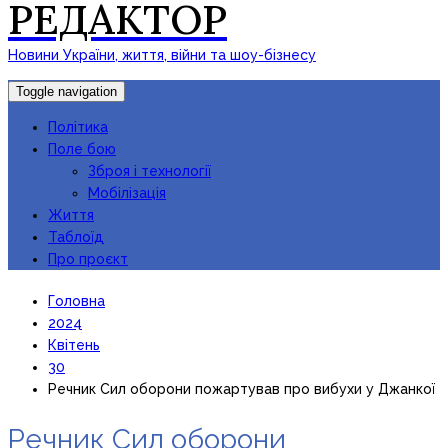
РЕДАКТОР
Новини України, життя, війни та шоу-бізнесу
Toggle navigation
Політика
Поле бою
Зброя і технології
Мобілізація
Життя
Таблоїд
Про проєкт
Головна
2024
Квітень
30
Речник Сил оборони пожартував про вибухи у Джанкої
Речник Сил оборони