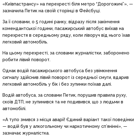
«Київпастрансу» на перехресті біля метро “Дорогожичі”», —
зазначила Петик на своїй сторінці в Фейсбуці.
За її словами, о 5 годині ранку, відразу після закінчення
комендантської години, пасажирський автобус виїхав на
перехрестя в середньому ряду, коли ліворуч від нього їхав
легковий автомобіль.
На цьому перехресті, за словами журналістки, заборонено
робити лівий поворот.
Однак водій пасажирського автобуса без увімкнення
сигналу здійснив лівий поворот із середньої смуги, вдарив
легковий автомобіль у бік і без зупинки поїхав далі.
Водій автобуса, за словами Петик, порушив правила руху,
скоїв ДТП, не зупинився та не подивився, що з людьми в
автомобілі.
«А тупо змився з місця аварії! Єдиний варіант такої поведінки
— водій був у алкогольному чи наркотичному сп’янінні», —
зазначає журналістка.