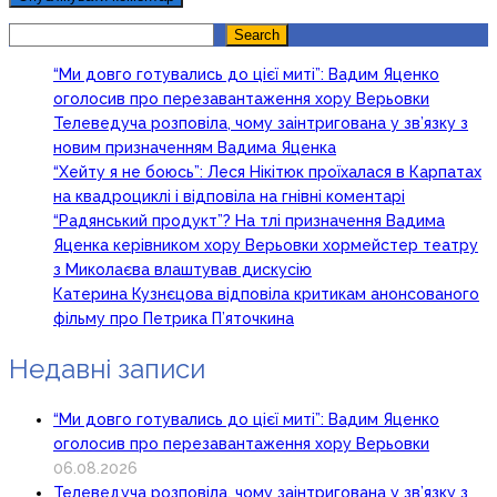
Search
Search
“Ми довго готувались до цієї миті”: Вадим Яценко
оголосив про перезавантаження хору Верьовки
Телеведуча розповіла, чому заінтригована у зв’язку з
новим призначенням Вадима Яценка
“Хейту я не боюсь”: Леся Нікітюк проїхалася в Карпатах
на квадроциклі і відповіла на гнівні коментарі
“Радянський продукт”? На тлі призначення Вадима
Яценка керівником хору Верьовки хормейстер театру
з Миколаєва влаштував дискусію
Катерина Кузнєцова відповіла критикам анонсованого
фільму про Петрика П’яточкина
Недавні записи
“Ми довго готувались до цієї миті”: Вадим Яценко
оголосив про перезавантаження хору Верьовки
06.08.2026
Телеведуча розповіла, чому заінтригована у зв’язку з