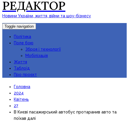
РЕДАКТОР
Новини України, життя, війни та шоу-бізнесу
Toggle navigation
Політика
Поле бою
Зброя і технології
Мобілізація
Життя
Таблоїд
Про проєкт
Головна
2024
Квітень
27
В Києві пасажирський автобус протаранив авто та
поїхав далі