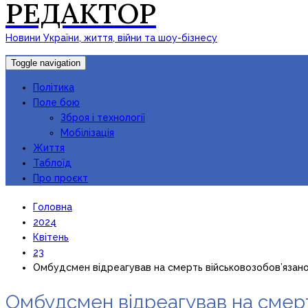
РЕДАКТОР
Новини України, життя, війни та шоу-бізнесу
Toggle navigation
Політика
Поле бою
Зброя і технології
Мобілізація
Життя
Таблоїд
Про проєкт
Головна
2024
Квітень
23
Омбудсмен відреагував на смерть військовозобов’язано
Омбудсмен відреагував на смерт