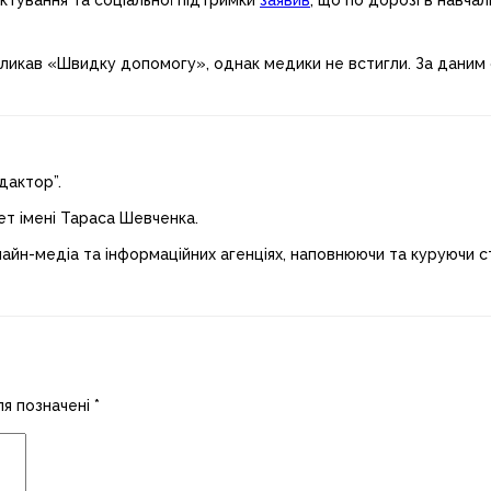
ктування та соціальної підтримки
заявив
, що по дорозі в навча
икав «Швидку допомогу», однак медики не встигли. За даним 
дактор”.
ет імені Тараса Шевченка.
лайн-медіа та інформаційних агенціях, наповнюючи та куруючи ст
ля позначені
*