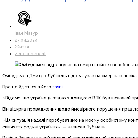
Іван Мазур
23.04.2024
Життя
zero comment
Омбудсмен Дмитро Лубінець відреагував на смерть чоловіка 
Про це йдеться в його
заяві
.
«Відомо, що українець згідно з довідкою ВЛК був визнаний пр
Він відкрив провадження щодо ймовірного порушення прав л
«Ця ситуація надалі перебуватиме на моєму особистому контро
співчуття родині українця», — написав Лубінець.