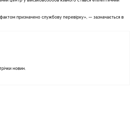
льний центр у військовозобов’язаного стався епілептичний
фактом призначено службову перевірку», — зазначається в
річки новин.