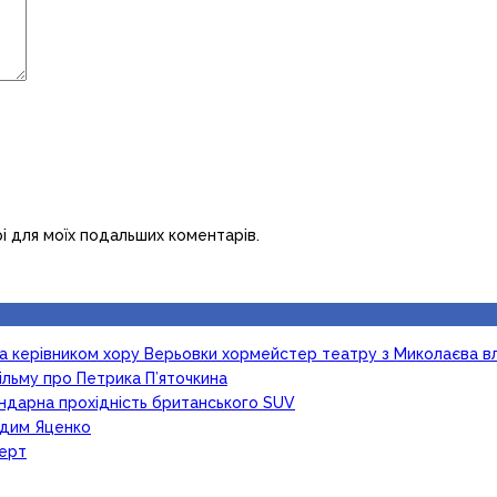
рі для моїх подальших коментарів.
ка керівником хору Верьовки хормейстер театру з Миколаєва в
ільму про Петрика П’яточкина
гендарна прохідність британського SUV
Вадим Яценко
церт