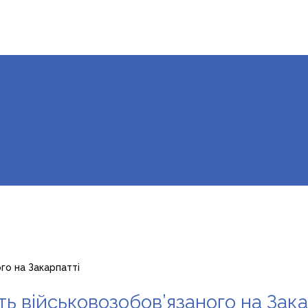
го на Закарпатті
ь військовозобов’язаного на Зака