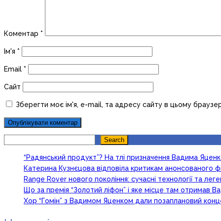
Коментар
*
Ім'я
*
Email
*
Сайт
Зберегти моє ім'я, e-mail, та адресу сайту в цьому браузе
Search
Search
“Радянський продукт”? На тлі призначення Вадима Яцен
Катерина Кузнєцова відповіла критикам анонсованого ф
Range Rover нового покоління: сучасні технології та ле
Що за премія “Золотий ліфон” і яке місце там отримав 
Хор “Гомін” з Вадимом Яценком дали позаплановий кон