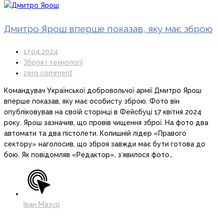
Дмитро Ярош вперше показав, яку має зброю
17.04.2024
Зброя і технології
zero comment
Командувач Української добровольчої армії Дмитро Ярош
вперше показав, яку має особисту зброю. Фото він
опубліковував на своїй сторінці в Фейсбуці 17 квітня 2024
року. Ярош зазначив, що провів чищення зброї. На фото два
автомати та два пістолети. Колишній лідер «Правого
сектору» наголосив, що зброя завжди має бути готова до
бою. Як повідомляв «Редактор», з’явилося фото…
Іван Мазур