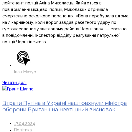
лейтенант поліції Аліна Миколаєць. Як йдеться в
повідомленні місцевої поліції, Миколаєць отримала
смертельне осколкове поранення. «Вона перебувала вдома
на лікарняному, коли ворог завдав ракетного удару по
густонаселеному житловому району Чернігова», — сказано
в повідомленні. Інспектор відділу реагування патрульної
поліції Чернігівського…
Іван Мазур
Читати далі
Втрати Путіна в Україні наштовхнули міністра
оборони Британії на невтішний висновок
17.04.2024
Політика