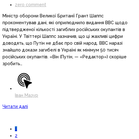
zero comment
Міністр оборони Великої Британії Грант Шаппс
прокоментував дані, які оприлюднило видання BBC щодо
підтвердженої кількості загиблих російських окупантів в
Україні. У Твіттері Шаппс зазначив, що ці жахливі цифри
доводять, що Путін не дбає про свій народ. BBC наразі
знайшло докази загибелі в Україні як мінімум 50 тисяч
російських окупантів. «Він (Путін, — «Редактор») скоріше
зробить…
Іван Мазур
Читати далі
1
2