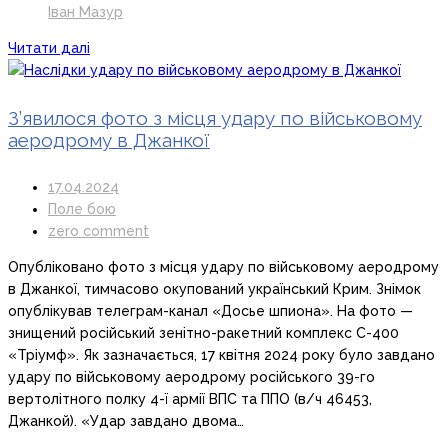
Іван Мазур
Читати далі
З’явилося фото з місця удару по військовому
аеродрому в Джанкої
17.04.2024
Поле бою
zero comment
Опубліковано фото з місця удару по військовому аеродрому
в Джанкої, тимчасово окупований український Крим. Знімок
опублікував телеграм-канал «Досье шпиона». На фото —
знищений російський зенітно-ракетний комплекс С-400
«Тріумф». Як зазначається, 17 квітня 2024 року було завдано
удару по військовому аеродрому російського 39-го
вертолітного полку 4-ї армії ВПС та ППО (в/ч 46453,
Джанкой). «Удар завдано двома…