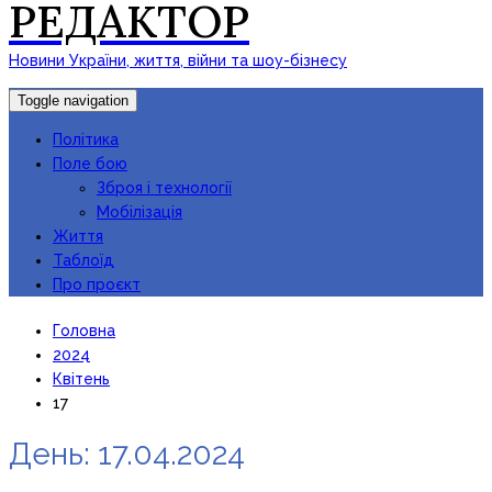
РЕДАКТОР
Новини України, життя, війни та шоу-бізнесу
Toggle navigation
Політика
Поле бою
Зброя і технології
Мобілізація
Життя
Таблоїд
Про проєкт
Головна
2024
Квітень
17
День:
17.04.2024