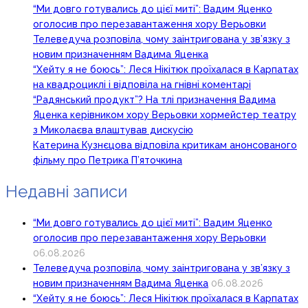
“Ми довго готувались до цієї миті”: Вадим Яценко
оголосив про перезавантаження хору Верьовки
Телеведуча розповіла, чому заінтригована у зв’язку з
новим призначенням Вадима Яценка
“Хейту я не боюсь”: Леся Нікітюк проїхалася в Карпатах
на квадроциклі і відповіла на гнівні коментарі
“Радянський продукт”? На тлі призначення Вадима
Яценка керівником хору Верьовки хормейстер театру
з Миколаєва влаштував дискусію
Катерина Кузнєцова відповіла критикам анонсованого
фільму про Петрика П’яточкина
Недавні записи
“Ми довго готувались до цієї миті”: Вадим Яценко
оголосив про перезавантаження хору Верьовки
06.08.2026
Телеведуча розповіла, чому заінтригована у зв’язку з
новим призначенням Вадима Яценка
06.08.2026
“Хейту я не боюсь”: Леся Нікітюк проїхалася в Карпатах