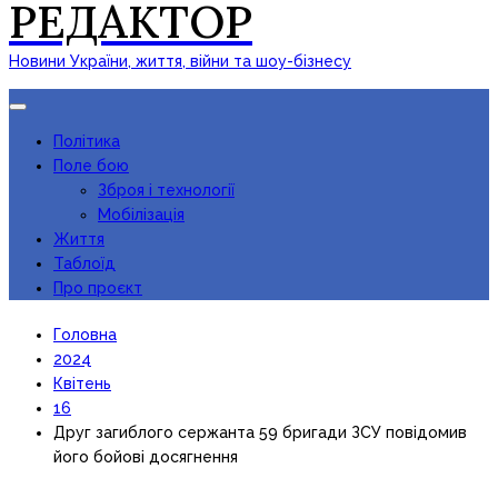
РЕДАКТОР
Новини України, життя, війни та шоу-бізнесу
Toggle
navigation
Політика
Поле бою
Зброя і технології
Мобілізація
Життя
Таблоїд
Про проєкт
Головна
2024
Квітень
16
Друг загиблого сержанта 59 бригади ЗСУ повідомив
його бойові досягнення