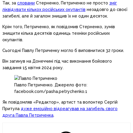
Так, за
словами
Стерненко, Петриченко не просто
зміг
ліквідувати кількох російських окупантів
незадовго до своєї
загибелі, але й загалом знищив їх не один десяток.
Крім того, Петриченко, як повідомив Стерненко, зумів
знищити кілька десятків одиниць техніки російських
окупантів.
Сьогодні Павлу Петриченку могло б виповнитися 32 гроки.
Він загинув на Донеччині під час виконання бойового
завдання 15 квітня 2024 року.
Павло Петриченко. Джерело фото:
facebook.com/pasha.petrychenko.1
Як повідомляв «Редактор», артист та волонтер Сергій
Притула
дуже емоційно відреагував на загибель свого
друга Павла Петриченка
.