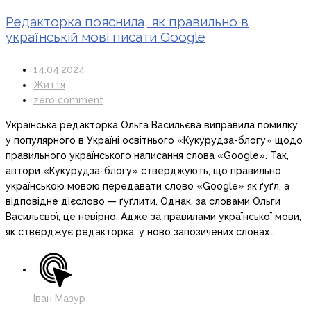
Редакторка пояснила, як правильно в
українській мові писати Google
14.04.2024
Життя
zero comment
Українська редакторка Ольга Васильєва виправила помилку
у популярного в Україні освітнього «Кукурудза-блогу» щодо
правильного українського написання слова «Google». Так,
автори «Кукурудза-блогу» стверджують, що правильно
українською мовою передавати слово «Google» як ґуґл, а
відповідне дієслово — ґуґлити. Однак, за словами Ольги
Васильєвої, це невірно. Адже за правилами української мови,
як стверджує редакторка, у ново запозичених словах…
Іван Мазур