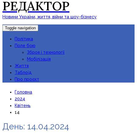
РЕДАКТОР
Новини України, життя, війни та шоу-бізнесу
Toggle navigation
Політика
Поле бою
Зброя і технології
Мобілізація
Життя
Таблоїд
Про проєкт
Головна
2024
Квітень
14
День:
14.04.2024