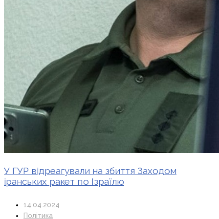
У ГУР відреагували на збиття Заходом
іранських ракет по Ізраїлю
14.04.2024
Політика