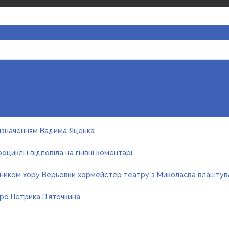
ро перезавантаження хору Верьовки
ризначенням Вадима Яценка
циклі і відповіла на гнівні коментарі
івником хору Верьовки хормейстер театру з Миколаєва влаштув
ро Петрика П’яточкина