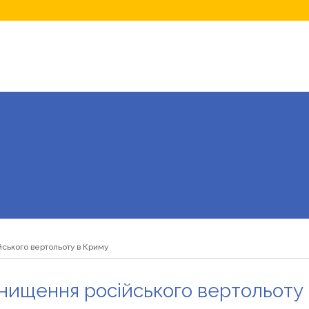
ського вертольоту в Криму
нищення російського вертольоту