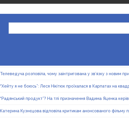
Search
“Ми довго готувались до цієї миті”: Вадим Яценко оголосив п
Телеведуча розповіла, чому заінтригована у зв’язку з новим п
“Хейту я не боюсь”: Леся Нікітюк проїхалася в Карпатах на квадро
“Радянський продукт”? На тлі призначення Вадима Яценка кер
Катерина Кузнєцова відповіла критикам анонсованого фільму п