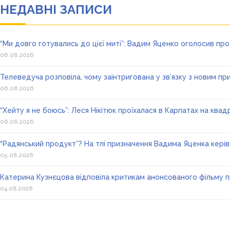
НЕДАВНІ ЗАПИСИ
“Ми довго готувались до цієї миті”: Вадим Яценко оголосив п
06.08.2026
Телеведуча розповіла, чому заінтригована у зв’язку з новим п
06.08.2026
“Хейту я не боюсь”: Леся Нікітюк проїхалася в Карпатах на квадро
06.08.2026
“Радянський продукт”? На тлі призначення Вадима Яценка кер
05.08.2026
Катерина Кузнєцова відповіла критикам анонсованого фільму п
04.08.2026