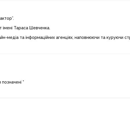
актор”.
т імені Тараса Шевченка.
айн-медіа та інформаційних агенціях, наповнюючи та куруючи стр
я позначені
*