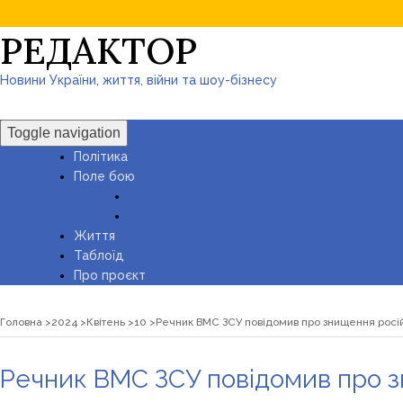
РЕДАКТОР
Новини України, життя, війни та шоу-бізнесу
Toggle navigation
Політика
Поле бою
Зброя і технології
Мобілізація
Життя
Таблоїд
Про проєкт
Головна
2024
Квітень
10
Речник ВМС ЗСУ повідомив про знищення росій
Речник ВМС ЗСУ повідомив про з