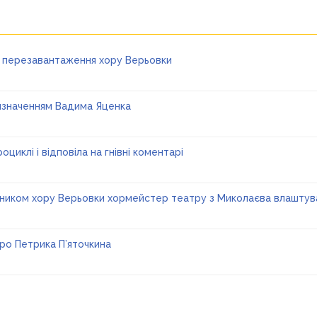
ро перезавантаження хору Верьовки
ризначенням Вадима Яценка
циклі і відповіла на гнівні коментарі
івником хору Верьовки хормейстер театру з Миколаєва влаштув
ро Петрика П’яточкина