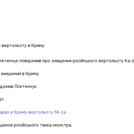
летенчук повідомив про знищення російського вертольоту Ка-2
в знищений в Криму.
ідомив Плетенчук.
іт.
арію в Криму вертольоту Мі-24
.
щення російського танка-монстра.