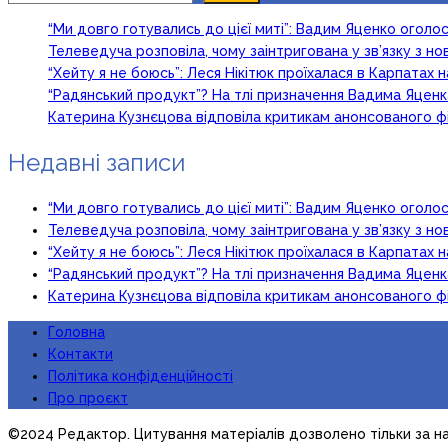
“Ми довго готувались до цієї миті”: Вадим Яценко огол
Телеведуча розповіла, чому заінтригована у зв’язку з 
“Хейту я не боюсь”: Леся Нікітюк проїхалася в Карпатах на
“Радянський продукт”? На тлі призначення Вадима Яцен
Катерина Кузнєцова відповіла критикам анонсованого ф
Недавні записи
“Ми довго готувались до цієї миті”: Вадим Яценко огол
Телеведуча розповіла, чому заінтригована у зв’язку з 
“Хейту я не боюсь”: Леся Нікітюк проїхалася в Карпатах на
“Радянський продукт”? На тлі призначення Вадима Яцен
Катерина Кузнєцова відповіла критикам анонсованого ф
Головна
Контакти
Політика конфіденційності
Про проєкт
©2024 Редактор. Цитування матеріалів дозволено тільки за на