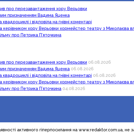
осив про перезавантаження хору Верьовки
новим призначенням Вадима Яценка
 квадроциклі і відповіла на гнівні коментарі
ка керівником хору Верьовки хормейстер театру з Миколаєва в
ільму про Петрика П’яточкина
осив про перезавантаження хору Верьовки
06.08.2026
новим призначенням Вадима Яценка
06.08.2026
 квадроциклі і відповіла на гнівні коментарі
06.08.2026
ка керівником хору Верьовки хормейстер театру з Миколаєва в
ільму про Петрика П’яточкина
04.08.2026
явності активного гіперпосилання на www.redaktor.com.ua, не 