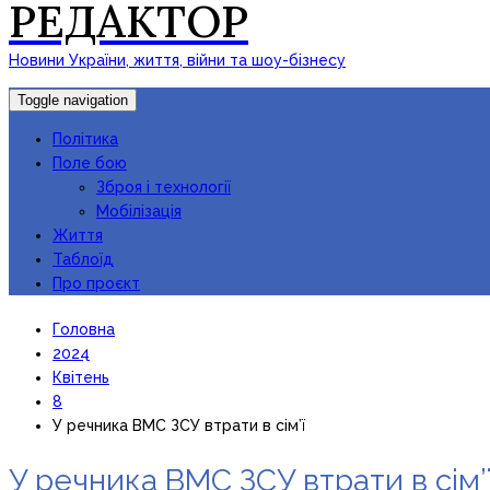
РЕДАКТОР
Новини України, життя, війни та шоу-бізнесу
Toggle navigation
Політика
Поле бою
Зброя і технології
Мобілізація
Життя
Таблоїд
Про проєкт
Головна
2024
Квітень
8
У речника ВМС ЗСУ втрати в сім’ї
У речника ВМС ЗСУ втрати в сім’