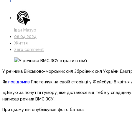
Іван Мазур
08.04.2024
Життя
zero comment
У речника Військово-морських сил Збройних сил України Дмитра
Як
повідомив
Плетенчук на своїй сторінці у Фейсбуці 8 квітня 
«Дякую за почуття гумору, яке дісталося від тебе у спадщину. 
написав речник ВМС ЗСУ.
При цьому він опублікував фото батька.