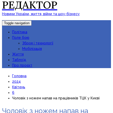
РЕДАКТОР
Новини України, життя, війни та шоу-бізнесу
Toggle navigation
Політика
Поле бою
Зброя і технології
Мобілізація
Життя
Таблоїд
Про проєкт
Головна
2024
Квітень
6
Чоловік з ножем напав на працівників ТЦК у Києві
Чоловік з ножем напав на