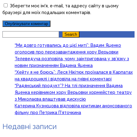
Зберегти моє ім'я, e-mail, та адресу сайту в цьому
браузері для моїх подальших коментарів.
Search
Search
“Ми довго готувались до цієї миті”: Вадим Яценко
оголосив про перезавантаження хору Верьовки
Телеведуча розповіла, чому заінтригована у зв’язку з
новим призначенням Вадима Яценка
“Хейту я не боюсь”: Леся Нікітюк проїхалася в Карпатах
на квадроциклі і відповіла на гнівні коментарі
“Радянський продукт”? На тлі призначення Вадима
Яценка керівником хору Верьовки хормейстер театру
з Миколаєва влаштував дискусію
Катерина Кузнєцова відповіла критикам анонсованого
фільму про Петрика П’яточкина
Недавні записи