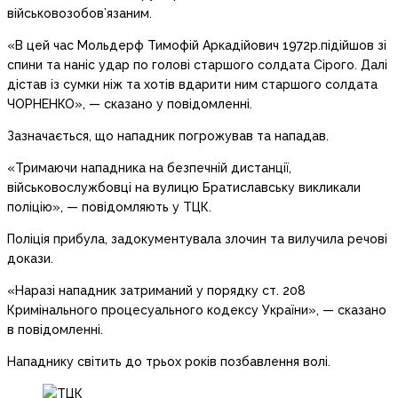
військовозобов’язаним.
«В цей час Мольдерф Тимофій Аркадійович 1972р.підійшов зі
спини та наніс удар по голові старшого солдата Сірого. Далі
дістав із сумки ніж та хотів вдарити ним старшого солдата
ЧОРНЕНКО», — сказано у повідомленні.
Зазначається, що нападник погрожував та нападав.
«Тримаючи нападника на безпечній дистанції,
військовослужбовці на вулицю Братиславську викликали
поліцію», — повідомляють у ТЦК.
Поліція прибула, задокументувала злочин та вилучила речові
докази.
«Наразі нападник затриманий у порядку ст. 208
Кримінального процесуального кодексу України», — сказано
в повідомленні.
Нападнику світить до трьох років позбавлення волі.