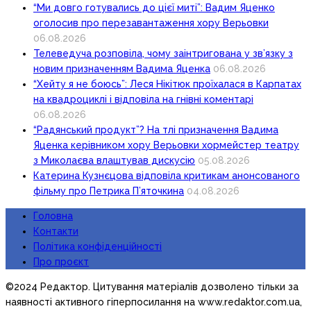
“Ми довго готувались до цієї миті”: Вадим Яценко
оголосив про перезавантаження хору Верьовки
06.08.2026
Телеведуча розповіла, чому заінтригована у зв’язку з
новим призначенням Вадима Яценка
06.08.2026
“Хейту я не боюсь”: Леся Нікітюк проїхалася в Карпатах
на квадроциклі і відповіла на гнівні коментарі
06.08.2026
“Радянський продукт”? На тлі призначення Вадима
Яценка керівником хору Верьовки хормейстер театру
з Миколаєва влаштував дискусію
05.08.2026
Катерина Кузнєцова відповіла критикам анонсованого
фільму про Петрика П’яточкина
04.08.2026
Головна
Контакти
Політика конфіденційності
Про проєкт
©2024 Редактор. Цитування матеріалів дозволено тільки за
наявності активного гіперпосилання на www.redaktor.com.ua,