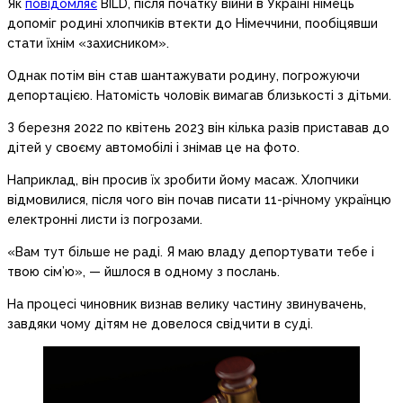
Як
повідомляє
BILD, після початку війни в Україні німець
допоміг родині хлопчиків втекти до Німеччини, пообіцявши
стати їхнім «захисником».
Однак потім він став шантажувати родину, погрожуючи
депортацією. Натомість чоловік вимагав близькості з дітьми.
З березня 2022 по квітень 2023 він кілька разів приставав до
дітей у своєму автомобілі і знімав це на фото.
Наприклад, він просив їх зробити йому масаж. Хлопчики
відмовилися, після чого він почав писати 11-річному українцю
електронні листи із погрозами.
«Вам тут більше не раді. Я маю владу депортувати тебе і
твою сім’ю», — йшлося в одному з послань.
На процесі чиновник визнав велику частину звинувачень,
завдяки чому дітям не довелося свідчити в суді.