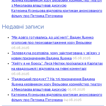
Яценка керівником хору Верьовки хормейстер театру
з Миколаєва влаштував дискусію
Катерина Кузнєцова відповіла критикам анонсованого
фільму про Петрика П’яточкина
Недавні записи
“Ми довго готувались до цієї миті”: Вадим Яценко
оголосив про перезавантаження хору Верьовки
06.08.2026
Телеведуча розповіла, чому заінтригована у зв’язку з
новим призначенням Вадима Яценка
06.08.2026
“Хейту я не боюсь”: Леся Нікітюк проїхалася в Карпатах
на квадроциклі і відповіла на гнівні коментарі
06.08.2026
“Радянський продукт”? На тлі призначення Вадима
Яценка керівником хору Верьовки хормейстер театру
з Миколаєва влаштував дискусію
05.08.2026
Катерина Кузнєцова відповіла критикам анонсованого
фільму про Петрика П’яточкина
04.08.2026