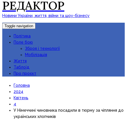
РЕДАКТОР
Новини України, життя, війни та шоу-бізнесу
Toggle navigation
Політика
Поле бою
Зброя і технології
Мобілізація
Життя
Таблоїд
Про проєкт
Головна
2024
Квітень
4
У Німеччині чиновника посадили в тюрму за чіпляння до
українських хлопчиків