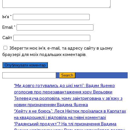
Ім'я
*
Email
*
Сайт
Зберегти моє ім'я, e-mail, та адресу сайту в цьому
браузері для моїх подальших коментарів.
Search
Search
“Ми довго готувались до цієї миті”: Вадим Яценко
оголосив про перезавантаження хору Верьовки
Телеведуча розповіла, чому заінтригована у зв’язку з
новим призначенням Вадима Яценка
“Хейту я не боюсь”: Леся Нікітюк проїхалася в Карпатах
на квадроциклі і відповіла на гнівні коментарі
“Радянський продукт”? На тлі призначення Вадима