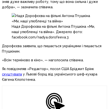
зняв дуже важливу роботу, тому що вона сильна і дуже
добра», — зазначила співачка.
Надя Дорофєєва на фільмі Антона Птушкіна «Ми,
наші улюбленці та війна». Джерело фото:
facebook.com/nadya.dorofeeva.3
Дорофєєва заявила, що пишається українцями і пишається
Птушкіним.
«Всім терміново в кіно», — наголосила співачка.
Як повідомляв «Редактор», посол США Бріджит Брінк
скуштувала
у Львові борщ від українського шеф-кухара
Євгена Клопотенка.