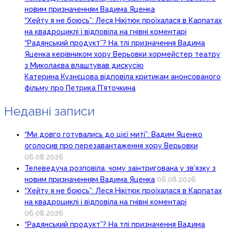
новим призначенням Вадима Яценка
“Хейту я не боюсь”: Леся Нікітюк проїхалася в Карпатах
на квадроциклі і відповіла на гнівні коментарі
“Радянський продукт”? На тлі призначення Вадима
Яценка керівником хору Верьовки хормейстер театру
з Миколаєва влаштував дискусію
Катерина Кузнєцова відповіла критикам анонсованого
фільму про Петрика П’яточкина
Недавні записи
“Ми довго готувались до цієї миті”: Вадим Яценко
оголосив про перезавантаження хору Верьовки
06.08.2026
Телеведуча розповіла, чому заінтригована у зв’язку з
новим призначенням Вадима Яценка
06.08.2026
“Хейту я не боюсь”: Леся Нікітюк проїхалася в Карпатах
на квадроциклі і відповіла на гнівні коментарі
06.08.2026
“Радянський продукт”? На тлі призначення Вадима