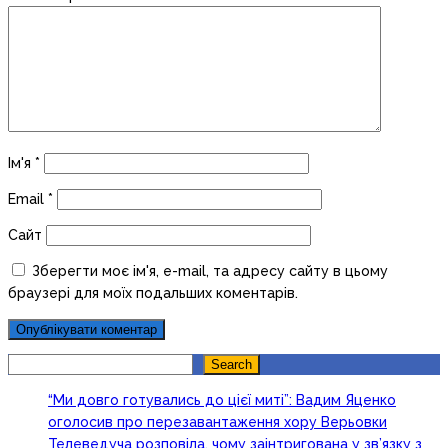
Ім'я
*
Email
*
Сайт
Зберегти моє ім'я, e-mail, та адресу сайту в цьому
браузері для моїх подальших коментарів.
Search
Search
“Ми довго готувались до цієї миті”: Вадим Яценко
оголосив про перезавантаження хору Верьовки
Телеведуча розповіла, чому заінтригована у зв’язку з