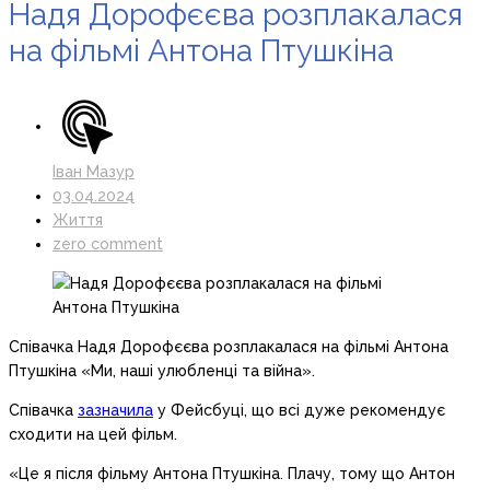
Надя Дорофєєва розплакалася
на фільмі Антона Птушкіна
Іван Мазур
03.04.2024
Життя
zero comment
Співачка Надя Дорофєєва розплакалася на фільмі Антона
Птушкіна «Ми, наші улюбленці та війна».
Співачка
зазначила
у Фейсбуці, що всі дуже рекомендує
сходити на цей фільм.
«Це я після фільму Антона Птушкіна. Плачу, тому що Антон