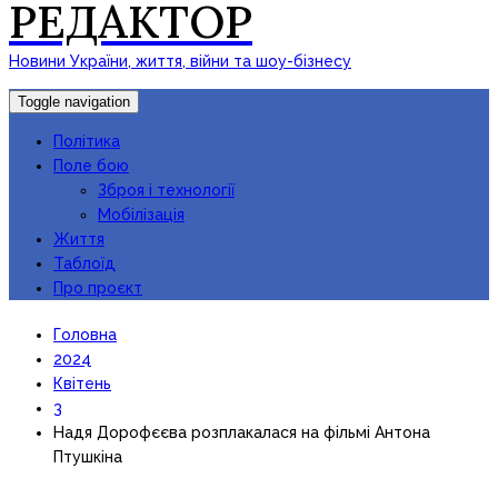
РЕДАКТОР
Новини України, життя, війни та шоу-бізнесу
Toggle navigation
Політика
Поле бою
Зброя і технології
Мобілізація
Життя
Таблоїд
Про проєкт
Головна
2024
Квітень
3
Надя Дорофєєва розплакалася на фільмі Антона
Птушкіна