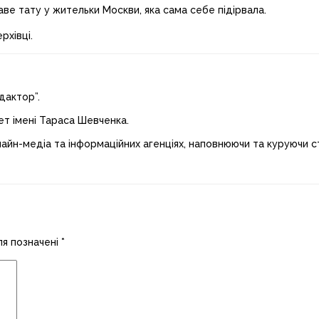
аве тату у жительки Москви, яка сама себе підірвала.
рхівці.
дактор”.
ет імені Тараса Шевченка.
лайн-медіа та інформаційних агенціях, наповнюючи та куруючи ст
ля позначені
*