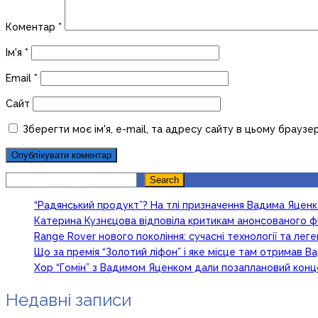
Коментар
*
Ім'я
*
Email
*
Сайт
Зберегти моє ім'я, e-mail, та адресу сайту в цьому браузе
Search
Search
“Радянський продукт”? На тлі призначення Вадима Яцен
Катерина Кузнєцова відповіла критикам анонсованого ф
Range Rover нового покоління: сучасні технології та ле
Що за премія “Золотий ліфон” і яке місце там отримав 
Хор “Гомін” з Вадимом Яценком дали позаплановий кон
Недавні записи