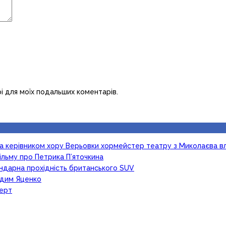
рі для моїх подальших коментарів.
ка керівником хору Верьовки хормейстер театру з Миколаєва в
ільму про Петрика П’яточкина
гендарна прохідність британського SUV
Вадим Яценко
церт