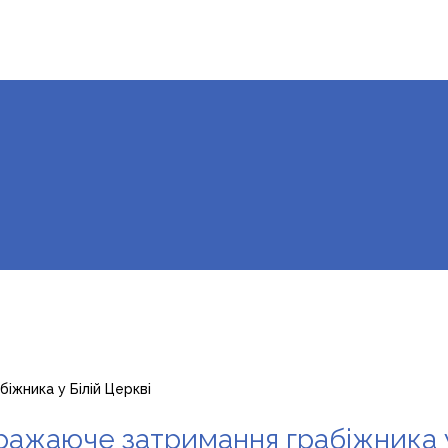
іжника у Білій Церкві
вражаюче затримання грабіжника у