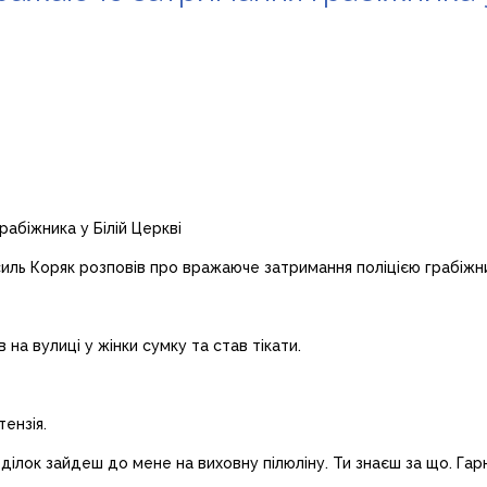
Василь Коряк розповів про вражаюче затримання поліцією грабіжн
на вулиці у жінки сумку та став тікати.
ензія.
неділок зайдеш до мене на виховну пілюліну. Ти знаєш за що. Га