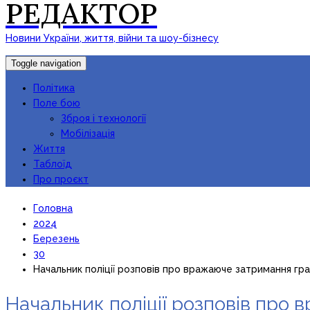
РЕДАКТОР
Новини України, життя, війни та шоу-бізнесу
Toggle navigation
Політика
Поле бою
Зброя і технології
Мобілізація
Життя
Таблоїд
Про проєкт
Головна
2024
Березень
30
Начальник поліції розповів про вражаюче затримання граб
Начальник поліції розповів про 