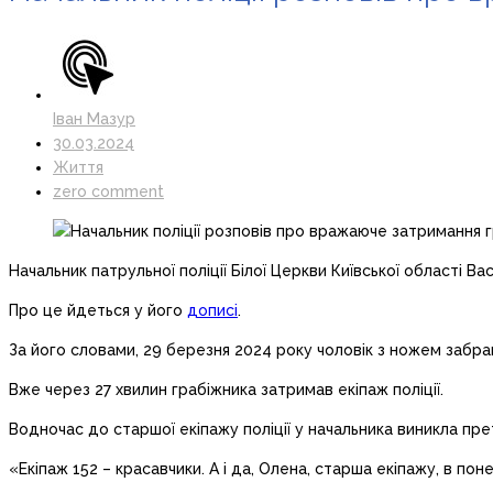
Іван Мазур
30.03.2024
Життя
zero comment
Начальник патрульної поліції Білої Церкви Київської області 
Про це йдеться у його
дописі
.
За його словами, 29 березня 2024 року чоловік з ножем забрав 
Вже через 27 хвилин грабіжника затримав екіпаж поліції.
Водночас до старшої екіпажу поліції у начальника виникла прет
«Екіпаж 152 – красавчики. А і да, Олена, старша екіпажу, в по