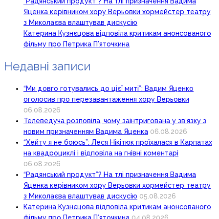
“Радянський продукт”? На тлі призначення Вадима
Яценка керівником хору Верьовки хормейстер театру
з Миколаєва влаштував дискусію
Катерина Кузнєцова відповіла критикам анонсованого
фільму про Петрика П’яточкина
Недавні записи
“Ми довго готувались до цієї миті”: Вадим Яценко
оголосив про перезавантаження хору Верьовки
06.08.2026
Телеведуча розповіла, чому заінтригована у зв’язку з
новим призначенням Вадима Яценка
06.08.2026
“Хейту я не боюсь”: Леся Нікітюк проїхалася в Карпатах
на квадроциклі і відповіла на гнівні коментарі
06.08.2026
“Радянський продукт”? На тлі призначення Вадима
Яценка керівником хору Верьовки хормейстер театру
з Миколаєва влаштував дискусію
05.08.2026
Катерина Кузнєцова відповіла критикам анонсованого
фільму про Петрика П’яточкина
04.08.2026