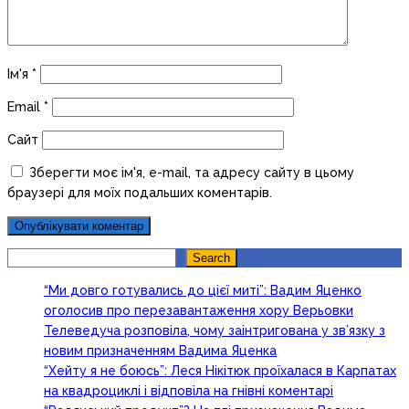
Ім'я
*
Email
*
Сайт
Зберегти моє ім'я, e-mail, та адресу сайту в цьому
браузері для моїх подальших коментарів.
Search
Search
“Ми довго готувались до цієї миті”: Вадим Яценко
оголосив про перезавантаження хору Верьовки
Телеведуча розповіла, чому заінтригована у зв’язку з
новим призначенням Вадима Яценка
“Хейту я не боюсь”: Леся Нікітюк проїхалася в Карпатах
на квадроциклі і відповіла на гнівні коментарі