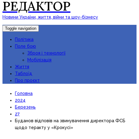
РЕДАКТОР
Новини України, життя, війни та шоу-бізнесу
Toggle navigation
Політика
Поле бою
Зброя і технології
Мобілізація
Життя
Таблоїд
Про проєкт
Головна
2024
Березень
27
Буданов відповів на звинувачення директора ФСБ
щодо теракту у «Крокусі»