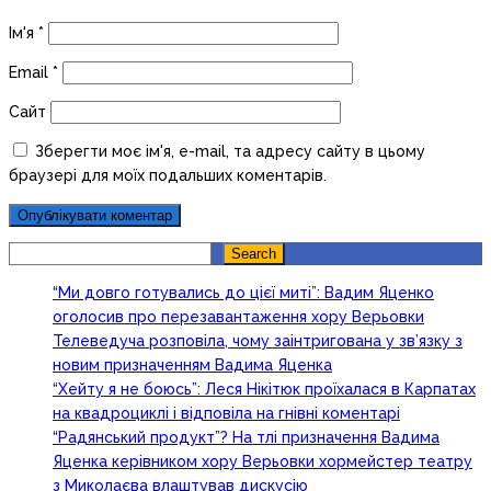
Ім'я
*
Email
*
Сайт
Зберегти моє ім'я, e-mail, та адресу сайту в цьому
браузері для моїх подальших коментарів.
Search
Search
“Ми довго готувались до цієї миті”: Вадим Яценко
оголосив про перезавантаження хору Верьовки
Телеведуча розповіла, чому заінтригована у зв’язку з
новим призначенням Вадима Яценка
“Хейту я не боюсь”: Леся Нікітюк проїхалася в Карпатах
на квадроциклі і відповіла на гнівні коментарі
“Радянський продукт”? На тлі призначення Вадима
Яценка керівником хору Верьовки хормейстер театру
з Миколаєва влаштував дискусію