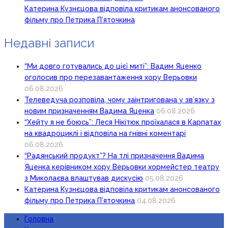
Катерина Кузнєцова відповіла критикам анонсованого
фільму про Петрика П’яточкина
Недавні записи
“Ми довго готувались до цієї миті”: Вадим Яценко
оголосив про перезавантаження хору Верьовки
06.08.2026
Телеведуча розповіла, чому заінтригована у зв’язку з
новим призначенням Вадима Яценка
06.08.2026
“Хейту я не боюсь”: Леся Нікітюк проїхалася в Карпатах
на квадроциклі і відповіла на гнівні коментарі
06.08.2026
“Радянський продукт”? На тлі призначення Вадима
Яценка керівником хору Верьовки хормейстер театру
з Миколаєва влаштував дискусію
05.08.2026
Катерина Кузнєцова відповіла критикам анонсованого
фільму про Петрика П’яточкина
04.08.2026
Головна