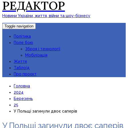
РЕДАКТОР
Новини України, життя, війни та шоу-бізнесу
Toggle navigation
Політика
Поле бою
Зброя і технології
Мобілізація
Життя
Таблоїд
Про проєкт
Головна
2024
Березень
25
У Польщі загинули двоє саперів
У Польщі загинули двоє саперів