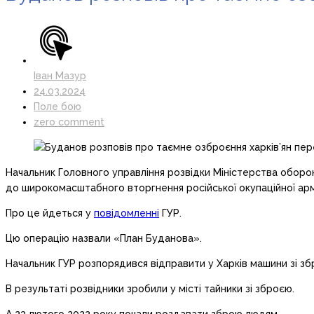
Іван Мазур
24.03.2024
Поле бою
zero comment
Начальник Головного управління розвідки Міністерства оборон
до широкомасштабного вторгнення російської окупаційної армі
Про це йдеться у
повідомленні
ГУР.
Цю операцію назвали «План Буданова».
Начальник ГУР розпорядився відправити у Харків машини зі зб
В результаті розвідники зробили у місті тайники зі зброєю.