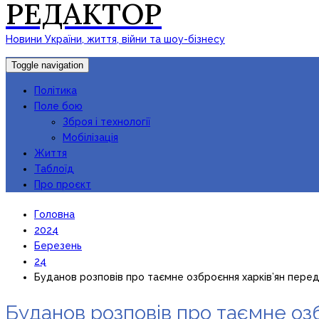
РЕДАКТОР
Новини України, життя, війни та шоу-бізнесу
Toggle navigation
Політика
Поле бою
Зброя і технології
Мобілізація
Життя
Таблоїд
Про проєкт
Головна
2024
Березень
24
Буданов розповів про таємне озброєння харків’ян пере
Буданов розповів про таємне оз