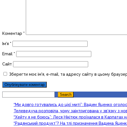
Коментар
*
Ім'я
*
Email
*
Сайт
Зберегти моє ім'я, e-mail, та адресу сайту в цьому браузе
Search
Search
“Ми довго готувались до цієї миті”: Вадим Яценко огол
Телеведуча розповіла, чому заінтригована у зв’язку з 
“Хейту я не боюсь”: Леся Нікітюк проїхалася в Карпатах на
“Радянський продукт”? На тлі призначення Вадима Яцен