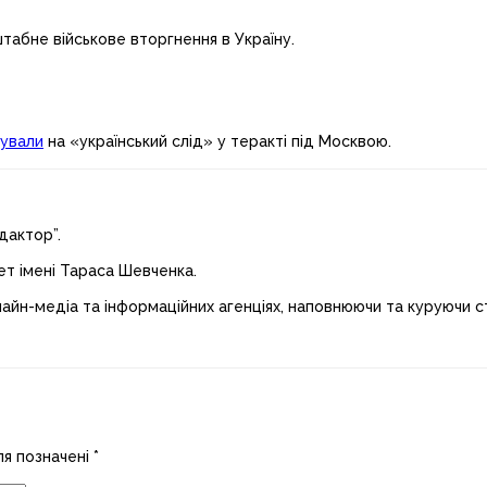
абне військове вторгнення в Україну.
ували
на «український слід» у теракті під Москвою.
дактор”.
ет імені Тараса Шевченка.
лайн-медіа та інформаційних агенціях, наповнюючи та куруючи ст
ля позначені
*