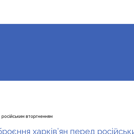
д російським вторгненням
броєння харків’ян перед російсь