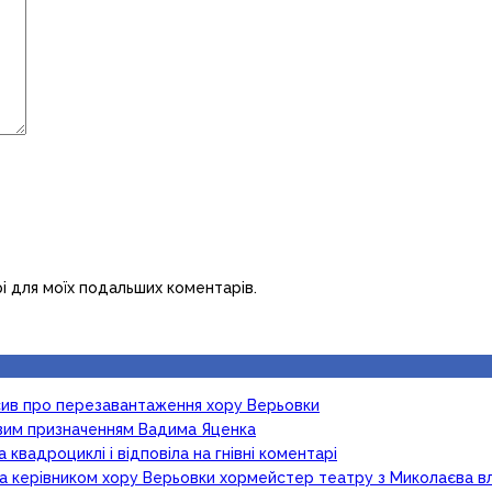
рі для моїх подальших коментарів.
осив про перезавантаження хору Верьовки
новим призначенням Вадима Яценка
 квадроциклі і відповіла на гнівні коментарі
ка керівником хору Верьовки хормейстер театру з Миколаєва в