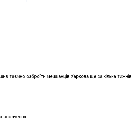
шив таємно озброїти мешканців Харкова ще за кілька тижнів
х ополчення.