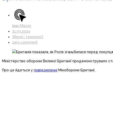
Іван Мазур
21.03.2024
Зброя і технології
zero comment
Міністерство оборони Великої Британії продемонструвало стати
Про це йдеться у
повідомленні
Міноборони Британії.