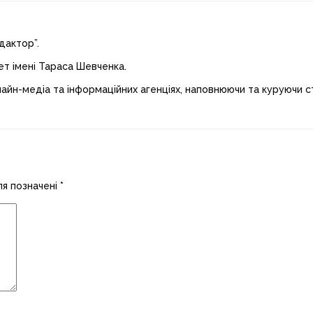
дактор”.
ет імені Тараса Шевченка.
лайн-медіа та інформаційних агенціях, наповнюючи та куруючи ст
ля позначені
*