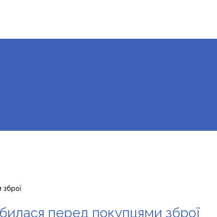
и зброї
ньбилася перед покупцями зброї