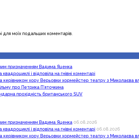
рі для моїх подальших коментарів.
новим призначенням Вадима Яценка
 квадроциклі і відповіла на гнівні коментарі
ка керівником хору Верьовки хормейстер театру з Миколаєва в
ільму про Петрика П’яточкина
гендарна прохідність британського SUV
новим призначенням Вадима Яценка
06.08.2026
 квадроциклі і відповіла на гнівні коментарі
06.08.2026
ка керівником хору Верьовки хормейстер театру з Миколаєва в