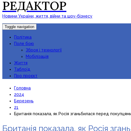
РЕДАКТОР
Новини України, життя, війни та шоу-бізнесу
Toggle navigation
Політика
Поле бою
Зброя і технології
Мобілізація
Життя
Таблоїд
Про проєкт
Головна
2024
Березень
21
Британія показала, як Росія зганьбилася перед покупцям
Британія показала, як Росія зга