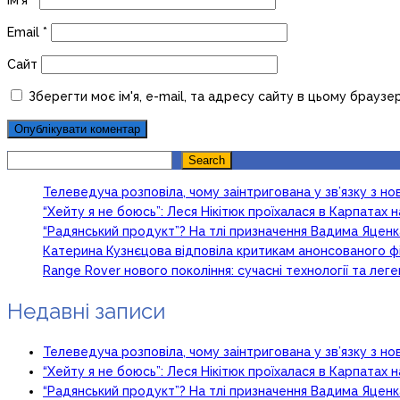
Email
*
Сайт
Зберегти моє ім'я, e-mail, та адресу сайту в цьому браузе
Search
Search
Телеведуча розповіла, чому заінтригована у зв’язку з 
“Хейту я не боюсь”: Леся Нікітюк проїхалася в Карпатах на
“Радянський продукт”? На тлі призначення Вадима Яцен
Катерина Кузнєцова відповіла критикам анонсованого ф
Range Rover нового покоління: сучасні технології та ле
Недавні записи
Телеведуча розповіла, чому заінтригована у зв’язку з 
“Хейту я не боюсь”: Леся Нікітюк проїхалася в Карпатах на
“Радянський продукт”? На тлі призначення Вадима Яцен