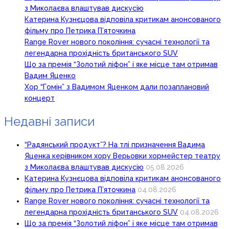
з Миколаєва влаштував дискусію
Катерина Кузнєцова відповіла критикам анонсованого
фільму про Петрика П’яточкина
Range Rover нового покоління: сучасні технології та
легендарна прохідність британського SUV
Що за премія “Золотий ліфон” і яке місце там отримав
Вадим Яценко
Хор “Гомін” з Вадимом Яценком дали позаплановий
концерт
Недавні записи
“Радянський продукт”? На тлі призначення Вадима
Яценка керівником хору Верьовки хормейстер театру
з Миколаєва влаштував дискусію
05.08.2026
Катерина Кузнєцова відповіла критикам анонсованого
фільму про Петрика П’яточкина
04.08.2026
Range Rover нового покоління: сучасні технології та
легендарна прохідність британського SUV
04.08.2026
Що за премія “Золотий ліфон” і яке місце там отримав