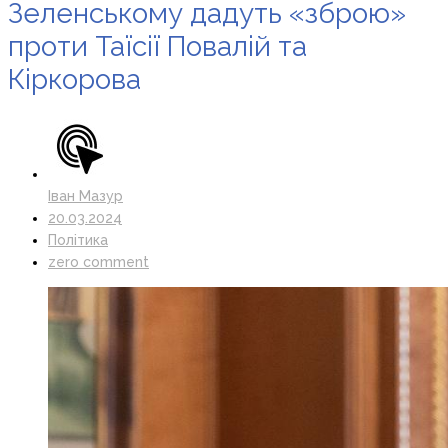
Зеленському дадуть «зброю»
проти Таїсії Повалій та
Кіркорова
Іван Мазур
20.03.2024
Політика
zero comment