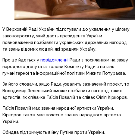
У Верховній Раді України підготували до ухвалення у цілому
законопроєкту, який дасть президенту України
повноваження позбавляти українських державних нагород
та звань відомих людей, які зрадили Україну.
Про це йдеться у
повідомленні
Ради з посиланням на заяву
народного депутата, голови Комітету Ради з питань
гуманітарної та інформаційної політики Микити Потураєва.
За його словами, якщо Рада ухвалить зазначений проєкт, то
Володимир Зеленський зможе позбавити нагород таких
артистів, як співачка Таїсія Повалій та співак Філіп Кіркоров.
Таїсія Повалій має звання народної артистки України.
Кіркоров також має почесне звання народного артиста
України.
Обидва підтримують війну Путіна проти України.