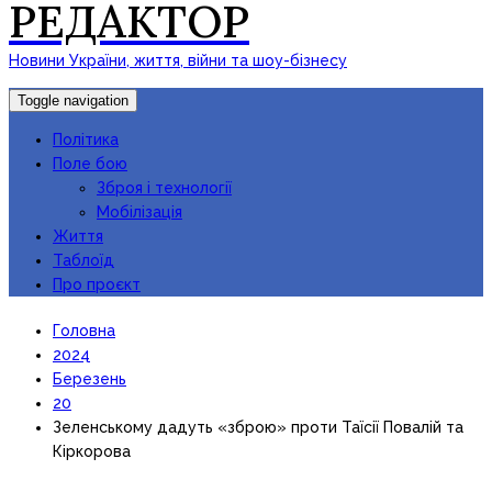
РЕДАКТОР
Новини України, життя, війни та шоу-бізнесу
Toggle navigation
Політика
Поле бою
Зброя і технології
Мобілізація
Життя
Таблоїд
Про проєкт
Головна
2024
Березень
20
Зеленському дадуть «зброю» проти Таїсії Повалій та
Кіркорова