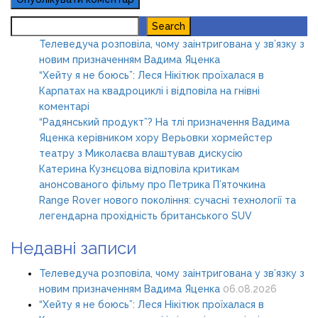
Search
Search
Телеведуча розповіла, чому заінтригована у зв’язку з
новим призначенням Вадима Яценка
“Хейту я не боюсь”: Леся Нікітюк проїхалася в
Карпатах на квадроциклі і відповіла на гнівні
коментарі
“Радянський продукт”? На тлі призначення Вадима
Яценка керівником хору Верьовки хормейстер
театру з Миколаєва влаштував дискусію
Катерина Кузнєцова відповіла критикам
анонсованого фільму про Петрика П’яточкина
Range Rover нового покоління: сучасні технології та
легендарна прохідність британського SUV
Недавні записи
Телеведуча розповіла, чому заінтригована у зв’язку з
новим призначенням Вадима Яценка
06.08.2026
“Хейту я не боюсь”: Леся Нікітюк проїхалася в