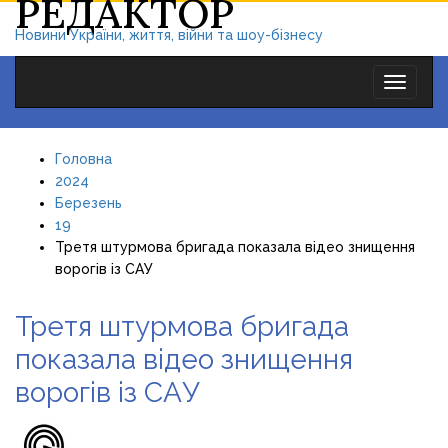
РЕДАКТОР
Новини України, життя, війни та шоу-бізнесу
Toggle
navigat
Головна
2024
Березень
19
Третя штурмова бригада показала відео знищення
ворогів із САУ
Третя штурмова бригада
показала відео знищення
ворогів із САУ