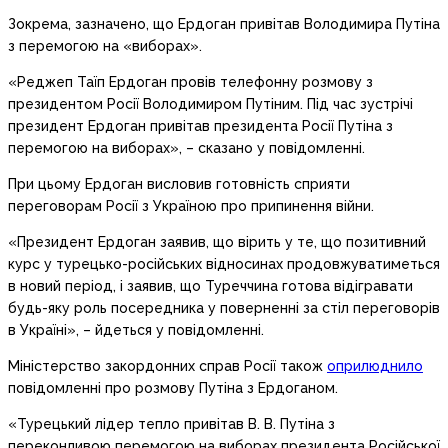
Зокрема, зазначено, що Ердоган привітав Володимира Путіна
з перемогою на «виборах».
«Реджеп Таїп Ердоган провів телефонну розмову з
президентом Росії Володимиром Путіним. Під час зустрічі
президент Ердоган привітав президента Росії Путіна з
перемогою на виборах», – сказано у повідомленні.
При цьому Ердоган висловив готовність сприяти
переговорам Росії з Україною про припинення війни.
«Президент Ердоган заявив, що вірить у те, що позитивний
курс у турецько-російських відносинах продовжуватиметься
в новий період, і заявив, що Туреччина готова відігравати
будь-яку роль посередника у поверненні за стіл переговорів
в Україні», – йдеться у повідомленні.
Міністерство закордонних справ Росії також
оприлюднило
повідомленні про розмову Путіна з Ердоганом.
«Турецький лідер тепло привітав В. В. Путіна з
переконливою перемогою на виборах президента Російської