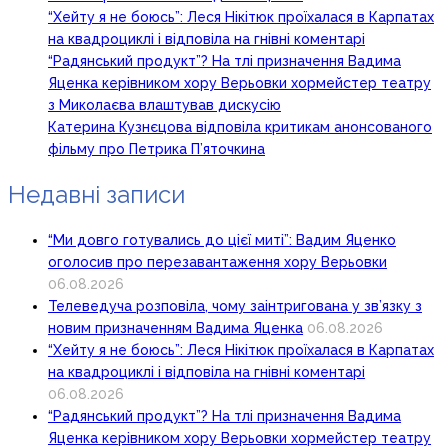
“Хейту я не боюсь”: Леся Нікітюк проїхалася в Карпатах
на квадроциклі і відповіла на гнівні коментарі
“Радянський продукт”? На тлі призначення Вадима
Яценка керівником хору Верьовки хормейстер театру
з Миколаєва влаштував дискусію
Катерина Кузнєцова відповіла критикам анонсованого
фільму про Петрика П’яточкина
Недавні записи
“Ми довго готувались до цієї миті”: Вадим Яценко
оголосив про перезавантаження хору Верьовки
06.08.2026
Телеведуча розповіла, чому заінтригована у зв’язку з
новим призначенням Вадима Яценка
06.08.2026
“Хейту я не боюсь”: Леся Нікітюк проїхалася в Карпатах
на квадроциклі і відповіла на гнівні коментарі
06.08.2026
“Радянський продукт”? На тлі призначення Вадима
Яценка керівником хору Верьовки хормейстер театру