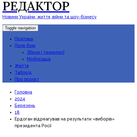
РЕДАКТОР
Новини України, життя, війни та шоу-бізнесу
Toggle navigation
Політика
Поле бою
Зброя і технології
Мобілізація
Життя
Таблоїд
Про проєкт
Головна
2024
Березень
18
Ердоган відреагував на результати «виборів»
президента Росії