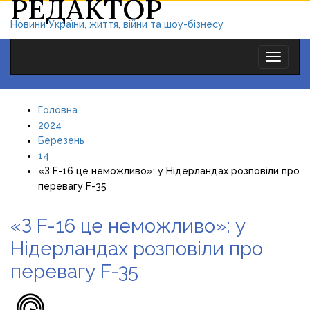
РЕДАКТОР
Новини України, життя, війни та шоу-бізнесу
Toggle
navigat
Головна
2024
Березень
14
«З F-16 це неможливо»: у Нідерландах розповіли про
перевагу F-35
«З F-16 це неможливо»: у
Нідерландах розповіли про
перевагу F-35