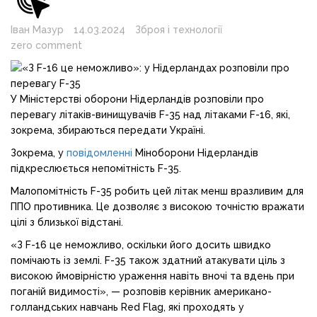
Іван Мазур
14.03.2024
Зброя і технології
zero comment
У Міністерстві оборони Нідерландів розповіли про
перевагу літаків-винищувачів F-35 над літаками F-16, які,
зокрема, збираються передати Україні.
Зокрема, у
повідомленні
Міноборони Нідерландів
підкреслюється непомітність F-35.
Малопомітність F-35 робить цей літак менш вразливим для
ППО противника. Це дозволяє з високою точністю вражати
цілі з близької відстані.
«З F-16 це неможливо, оскільки його досить швидко
помічають із землі. F-35 також здатний атакувати ціль з
високою ймовірністю ураження навіть вночі та вдень при
поганій видимості», — розповів керівник американо-
голландських навчань Red Flag, які проходять у