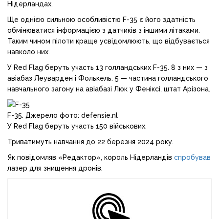
Нідерландах.
Ще однією сильною особливістю F-35 є його здатність
обмінюватися інформацією з датчиків з іншими літаками.
Таким чином пілоти краще усвідомлюють, що відбувається
навколо них.
У Red Flag беруть участь 13 голландських F-35. 8 з них — з
авіабаз Леуварден і Фолькель. 5 — частина голландського
навчального загону на авіабазі Люк у Феніксі, штат Арізона.
F-35. Джерело фото: defensie.nl
У Red Flag беруть участь 150 військових.
Триватимуть навчання до 22 березня 2024 року.
Як повідомляв «Редактор», король Нідерландів
спробував
лазер для знищення дронів.