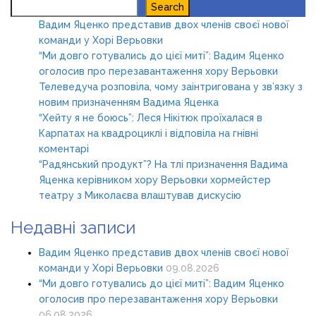
Search
Search
Вадим Яценко представив двох членів своєї нової
команди у Хорі Верьовки
“Ми довго готувались до цієї миті”: Вадим Яценко
оголосив про перезавантаження хору Верьовки
Телеведуча розповіла, чому заінтригована у зв’язку з
новим призначенням Вадима Яценка
“Хейту я не боюсь”: Леся Нікітюк проїхалася в
Карпатах на квадроциклі і відповіла на гнівні
коментарі
“Радянський продукт”? На тлі призначення Вадима
Яценка керівником хору Верьовки хормейстер
театру з Миколаєва влаштував дискусію
Недавні записи
Вадим Яценко представив двох членів своєї нової
команди у Хорі Верьовки
09.08.2026
“Ми довго готувались до цієї миті”: Вадим Яценко
оголосив про перезавантаження хору Верьовки
06.08.2026