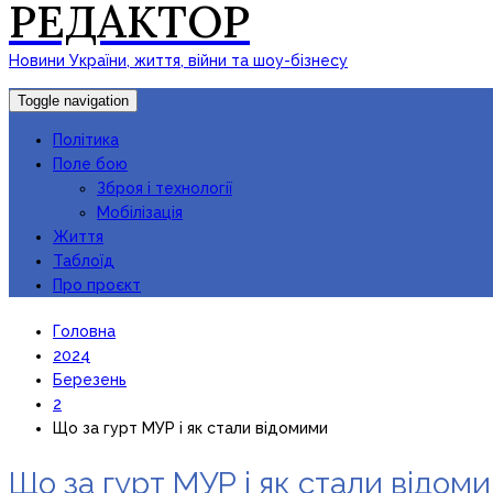
РЕДАКТОР
Новини України, життя, війни та шоу-бізнесу
Toggle navigation
Політика
Поле бою
Зброя і технології
Мобілізація
Життя
Таблоїд
Про проєкт
Головна
2024
Березень
2
Що за гурт МУР і як стали відомими
Що за гурт МУР і як стали відом