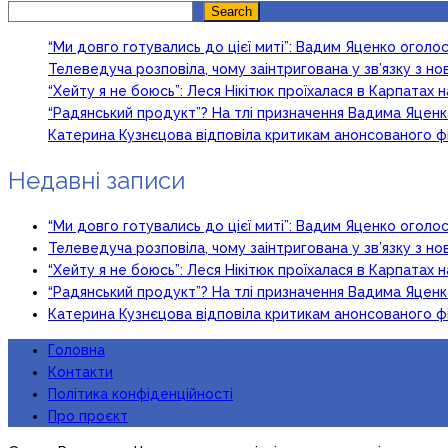
Search
Search
“Ми довго готувались до цієї миті”: Вадим Яценко огол
Телеведуча розповіла, чому заінтригована у зв’язку з 
“Хейту я не боюсь”: Леся Нікітюк проїхалася в Карпатах на
“Радянський продукт”? На тлі призначення Вадима Яцен
Катерина Кузнєцова відповіла критикам анонсованого ф
Недавні записи
“Ми довго готувались до цієї миті”: Вадим Яценко огол
Телеведуча розповіла, чому заінтригована у зв’язку з 
“Хейту я не боюсь”: Леся Нікітюк проїхалася в Карпатах на
“Радянський продукт”? На тлі призначення Вадима Яцен
Катерина Кузнєцова відповіла критикам анонсованого ф
Головна
Контакти
Політика конфіденційності
Про проєкт