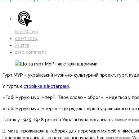
Іван Мазур
02.03.2024
Життя
zero comment
Гурт МУР – український музично-культурний проект, гурт, ку
У гурта є
сторінка в Інстаграмі
.
«Тобі мурую мур Імперії… Твоє слово – зброя», – йдеться у про
«Тобі мурую мур Імперії» – це рядок з вірша українського пое
Також у 1945-1948 роках в Україні була організація письменни
Ці митці проживали в таборах для переміщених осіб у німецькі
Головою організації за весь час її існування був письменник Ул