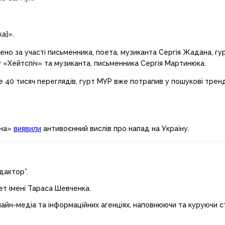
а]».
но за участі письменника, поета, музиканта Сергія Жадана, гу
 «Хейтспіч» та музиканта, письменника Сергія Мартинюка.
 40 тисяч переглядів, гурт МУР вже потрапив у пошукові тренд
ана»
виявили
антивоєнний вислів про напад на Україну.
дактор”.
ет імені Тараса Шевченка.
лайн-медіа та інформаційних агенціях, наповнюючи та куруючи ст