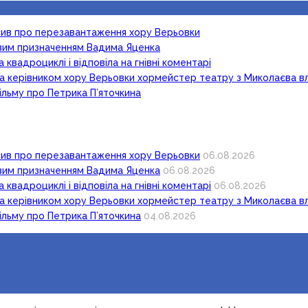
осив про перезавантаження хору Верьовки
новим призначенням Вадима Яценка
 квадроциклі і відповіла на гнівні коментарі
ка керівником хору Верьовки хормейстер театру з Миколаєва в
ільму про Петрика П’яточкина
осив про перезавантаження хору Верьовки
06.08.2026
новим призначенням Вадима Яценка
06.08.2026
 квадроциклі і відповіла на гнівні коментарі
06.08.2026
ка керівником хору Верьовки хормейстер театру з Миколаєва в
ільму про Петрика П’яточкина
04.08.2026