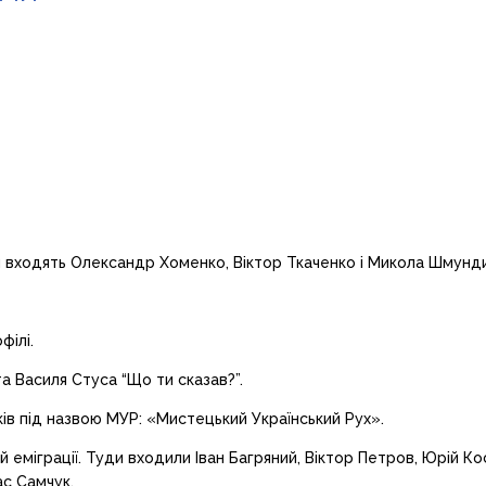
ди входять Олександр Хоменко, Віктор Ткаченко і Микола Шмунд
філі.
та Василя Стуса “Що ти сказав?”.
ків під назвою МУР: «Мистецький Український Рух».
й еміграції. Туди входили Іван Багряний, Віктор Петров, Юрій К
ас Самчук.