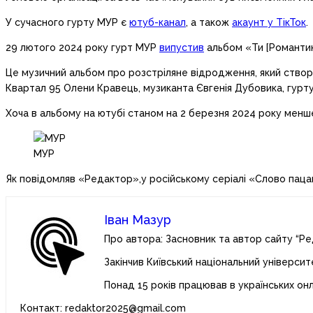
У сучасного гурту МУР є
ютуб-канал
, а також
акаунт у ТікТок
.
29 лютого 2024 року гурт МУР
випустив
альбом «Ти [Романтик
Це музичний альбом про розстріляне відродження, який створе
Квартал 95 Олени Кравець, музиканта Євгенія Дубовика, гурту
Хоча в альбому на ютубі станом на 2 березня 2024 року менше
МУР
Як повідомляв «Редактор»,у російському серіалі «Слово пац
Іван Мазур
Про автора: Засновник та автор сайту “Ре
Закінчив Київський національний університ
Понад 15 років працював в українських он
Контакт: redaktor2025@gmail.com