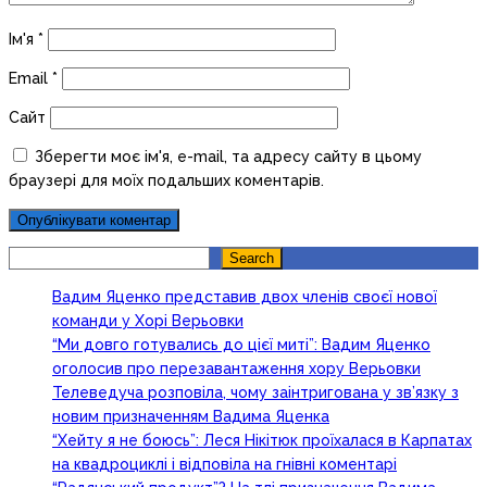
Ім'я
*
Email
*
Сайт
Зберегти моє ім'я, e-mail, та адресу сайту в цьому
браузері для моїх подальших коментарів.
Search
Search
Вадим Яценко представив двох членів своєї нової
команди у Хорі Верьовки
“Ми довго готувались до цієї миті”: Вадим Яценко
оголосив про перезавантаження хору Верьовки
Телеведуча розповіла, чому заінтригована у зв’язку з
новим призначенням Вадима Яценка
“Хейту я не боюсь”: Леся Нікітюк проїхалася в Карпатах
на квадроциклі і відповіла на гнівні коментарі