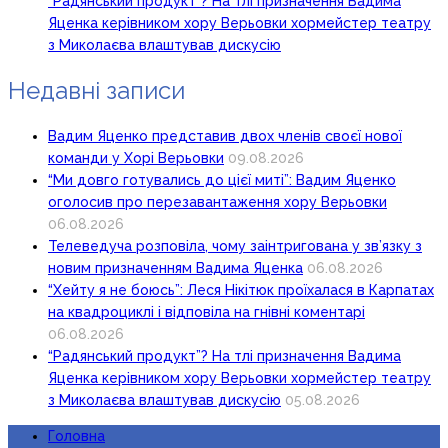
“Радянський продукт”? На тлі призначення Вадима
Яценка керівником хору Верьовки хормейстер театру
з Миколаєва влаштував дискусію
Недавні записи
Вадим Яценко представив двох членів своєї нової
команди у Хорі Верьовки
09.08.2026
“Ми довго готувались до цієї миті”: Вадим Яценко
оголосив про перезавантаження хору Верьовки
06.08.2026
Телеведуча розповіла, чому заінтригована у зв’язку з
новим призначенням Вадима Яценка
06.08.2026
“Хейту я не боюсь”: Леся Нікітюк проїхалася в Карпатах
на квадроциклі і відповіла на гнівні коментарі
06.08.2026
“Радянський продукт”? На тлі призначення Вадима
Яценка керівником хору Верьовки хормейстер театру
з Миколаєва влаштував дискусію
05.08.2026
Головна