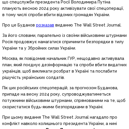
що спецслужби президента Росії Володимира Путіна
планують весною 2024 року активізувати свої спецоперації,
в тому числі спроби вбити відомих громадян України.
Про це Буданов
розказав
виданню The Wall Street Journal.
За його словами, паралельно із своїми військовими штурмами
Росія продовжує намагатися спричинити безпорядки в тилу
України та у Збройних силах України.
Москва, як повідомив начальник ГУР, нещодавно активувала
план, який поєднує дезінформацію та спроби вбити видатних
українців, щоб викликати розбрат в Україні та послабити
рішучість українських солдатів.
Пік цих російських спецоперацій, за прогнозом Буданова,
припаде на весну 2024 року, супроводжуватиметься
потужними військовими штурмами, спрямованими на те, щоб
скористатися будь-якими безпорядками в Україні.
При цьому видання The Wall Street Journal нагадало про
конфлікт навколо колишнього президента України, а нині