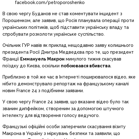
facebook.com/petroporoshenko
В свою чергу Буданов не став коментувати інцидент з
Порошенком, але заявив, що Росія планувала операції проти
українських політиків, щоб підставити українську владу та
спробувати розколоти українське суспільство.
Очільник ГУР навів як приклад нещодавню заяву колишнього
президента Росії Дмитра Медведєва про те, що президент
Франції
Еммануель Макрон
минулого тижня скасував
поїздку до Києва, оскільки
побоювався вбивства
.
Приблизно в той же час в Інтернеті поширювалося відео, яке
нібито демонструвало репортаж на французькому каналі
новин France 24 з подібними заявами.
У свою чергу France 24 заявив, що вказане відео було так
званим дипфейком, створеним за допомогою штучного
інтелекту для відтворення голосу ведучого.
Французькі офіційні особи заперечили скасування візиту
Макрона в Україну з міркувань безпеки та заявили, що