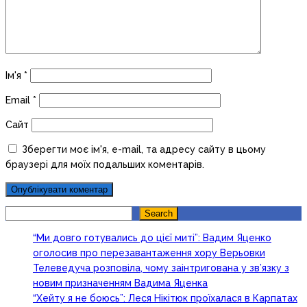
Ім'я
*
Email
*
Сайт
Зберегти моє ім'я, e-mail, та адресу сайту в цьому
браузері для моїх подальших коментарів.
Search
Search
“Ми довго готувались до цієї миті”: Вадим Яценко
оголосив про перезавантаження хору Верьовки
Телеведуча розповіла, чому заінтригована у зв’язку з
новим призначенням Вадима Яценка
“Хейту я не боюсь”: Леся Нікітюк проїхалася в Карпатах