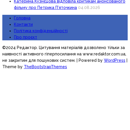
Катерина Кузнєцова відповіла критикам анонсованого
фільму про Петрика П’яточкина
04.08.2026
Головна
Контакти
Політика конфіденційності
Про проєкт
©2024 Редактор. Цитування матеріалів дозволено тільки за
наявності активного гіперпосилання на www.redaktor.com.ua,
не закритим для пошукових систем.
| Powered by
WordPress
|
Theme by
TheBootstrapThemes