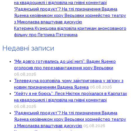
на квадроциклі і відповіла на гнівні коментарі
“Радянський продукт”? На тлі призначення Вадима
Яценка керівником хору Верьовки хормейстер театру
з Миколаєва влаштував дискусію
Катерина Кузнєцова відповіла критикам анонсованого
фільму про Петрика П’яточкина
Недавні записи
“Ми довго готувались до цієї миті”: Вадим Яценко
оголосив про перезавантаження хору Верьовки
06.08.2026
Телеведуча розповіла, чому заінтригована у зв’язку з
новим призначенням Вадима Яценка
06.08.2026
“Хейту я не боюсь”: Леся Нікітюк проїхалася в Карпатах
на квадроциклі і відповіла на гнівні коментарі
06.08.2026
“Радянський продукт”? На тлі призначення Вадима
Яценка керівником хору Верьовки хормейстер театру
з Миколаєва влаштував дискусію
05.08.2026