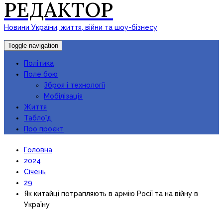
РЕДАКТОР
Новини України, життя, війни та шоу-бізнесу
Toggle navigation
Політика
Поле бою
Зброя і технології
Мобілізація
Життя
Таблоїд
Про проєкт
Головна
2024
Січень
29
Як китайці потрапляють в армію Росії та на війну в
Україну