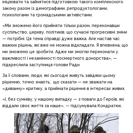
ініціювати та зайнятися підготовкою такого комплексного
закону разом із демографами, репродуктологами,
психологами та громадськими активістами.
«Ми зможемо його прийняти тільки разом, переконавши
суспільство, церкву, політиків, що сучасні прогресивні зміни
— потрібні. Ця тема справді дуже важка. Але настав час
важких рішень, які вже не можна відкладати. Я впевнена, що
ми зможемо це зробити. Адже ми змогли переконати у
важливості і незамінності посмертного донорства», —
підкреслила заступниця голови Ради.
За її словами, люди, які сьогодні живуть завдяки цьому
рішенню, точно знають, що сказати — не зважати на
«диванну» критику, а приймати рішення в інтересах живих.
«І, без сумніву, у нашому випадку — з поваги до Героїв, які
віддали своє життя за наше», — підсумувала Кондратюк.