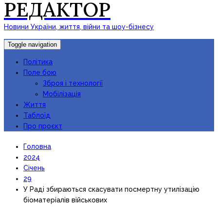
РЕДАКТОР
Новини України, життя, війни та шоу-бізнесу
Toggle navigation
Політика
Поле бою
Зброя і технології
Мобілізація
Життя
Таблоїд
Про проєкт
Головна
2024
Січень
29
У Раді збираються скасувати посмертну утилізацію
біоматеріалів військових