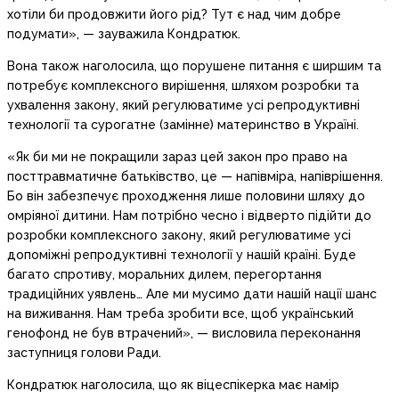
хотіли би продовжити його рід? Тут є над чим добре
подумати», — зауважила Кондратюк.
Вона також наголосила, що порушене питання є ширшим та
потребує комплексного вирішення, шляхом розробки та
ухвалення закону, який регулюватиме усі репродуктивні
технології та сурогатне (замінне) материнство в Україні.
«Як би ми не покращили зараз цей закон про право на
посттравматичне батьківство, це — напівміра, напіврішення.
Бо він забезпечує проходження лише половини шляху до
омріяної дитини. Нам потрібно чесно і відверто підійти до
розробки комплексного закону, який регулюватиме усі
допоміжні репродуктивні технології у нашій країні. Буде
багато спротиву, моральних дилем, перегортання
традиційних уявлень… Але ми мусимо дати нашій нації шанс
на виживання. Нам треба зробити все, щоб український
генофонд не був втрачений», — висловила переконання
заступниця голови Ради.
Кондратюк наголосила, що як віцеспікерка має намір