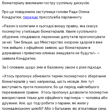
біоматеріалу викликали гостру суспільну дискусію.
Про це повідомила заступниця голови Ради Олена
Кондратюк,
передає
пресслужба парламенту.
«Разом із колегами я сьогодні вношу правку, яка скасує
посмертну утилізацію біоматеріалів. Хвиля суспільного
обурення, сподіваюся, переконає депутатів проголосувати
за неї. Тим більше, що Міністерство охорони здоровʼя вже
теж вийшло з офіційною заявою, що біоматеріали в
державних і приватних клініках знищувати не будуть!» —
заявила Кондратюк.
За її словами, щодо змін в базовому законі є різні підходи.
«Хтось пропонує обмежити термін посмертного зберігання
біоматеріалів у часі, наприклад, шість місяців. Але тут
виступають проти психологи, бо це період найглибшого
переживання травми. Хтось пропонує дозволити посмертне
використання тільки для офіційного партнера — чоловіка або
дружини. Але, що тоді робити з парами, які жили у
громадянському шлюбі? Або з батьками, які, втративши сина,