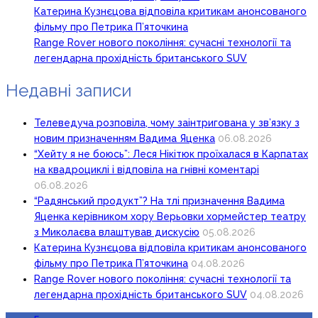
Катерина Кузнєцова відповіла критикам анонсованого
фільму про Петрика П’яточкина
Range Rover нового покоління: сучасні технології та
легендарна прохідність британського SUV
Недавні записи
Телеведуча розповіла, чому заінтригована у зв’язку з
новим призначенням Вадима Яценка
06.08.2026
“Хейту я не боюсь”: Леся Нікітюк проїхалася в Карпатах
на квадроциклі і відповіла на гнівні коментарі
06.08.2026
“Радянський продукт”? На тлі призначення Вадима
Яценка керівником хору Верьовки хормейстер театру
з Миколаєва влаштував дискусію
05.08.2026
Катерина Кузнєцова відповіла критикам анонсованого
фільму про Петрика П’яточкина
04.08.2026
Range Rover нового покоління: сучасні технології та
легендарна прохідність британського SUV
04.08.2026