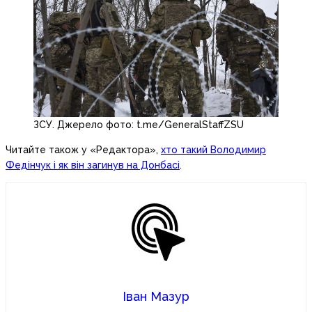
ЗСУ. Джерело фото: t.me/GeneralStaffZSU
Читайте також у «Редактора»,
хто такий Володимир
Федінчук і як він загинув на Донбасі
.
Іван Мазур