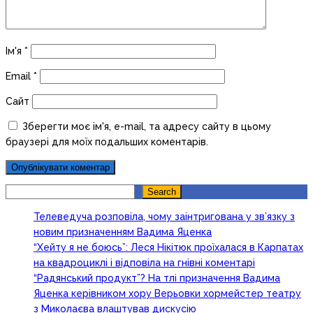
Ім'я
*
Email
*
Сайт
Зберегти моє ім'я, e-mail, та адресу сайту в цьому
браузері для моїх подальших коментарів.
Search
Search
Телеведуча розповіла, чому заінтригована у зв’язку з
новим призначенням Вадима Яценка
“Хейту я не боюсь”: Леся Нікітюк проїхалася в Карпатах
на квадроциклі і відповіла на гнівні коментарі
“Радянський продукт”? На тлі призначення Вадима
Яценка керівником хору Верьовки хормейстер театру
з Миколаєва влаштував дискусію