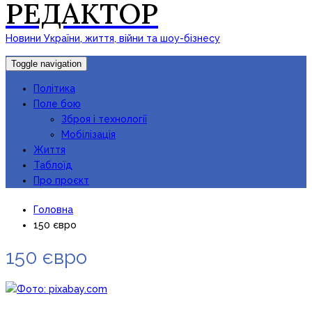
РЕДАКТОР
Новини України, життя, війни та шоу-бізнесу
Toggle navigation
Політика
Поле бою
Зброя і технології
Мобілізація
Життя
Таблоїд
Про проєкт
Головна
150 євро
150 євро