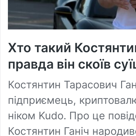
Хто такий Костянтин
правда він скоїв су
Костянтин Тарасович Ган
підприємець, криптовалю
ніком Kudo. Про це пові
Костянтин Ганіч народивс