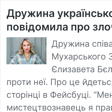
Дружина українськ
повідомила про зло
Дружина співа
Мухарського 
Єлизавета Бєл
проти неї. Про це йдеться
сторінці в Фейсбуці. “Мен
мистецтвознавець я пра