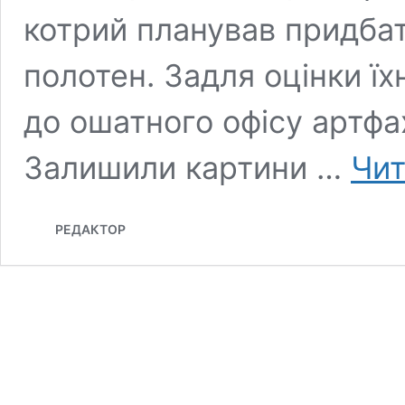
котрий планував придбат
полотен. Задля оцінки їх
до ошатного офісу артфах
Залишили картини …
Чит
РЕДАКТОР